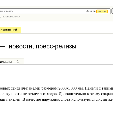
Искать
везде
р,
газонокосилки
ОГ КОМПАНИЙ
 — новости, пресс-релизы
илиалы — 1
ковых сэндвич-панелей размером 2000х3000 мм. Панели с таким
кольку почти не остается отходов. Дополнительно к этому сокра
ади панелей. В качестве наружных слоев используются листы же