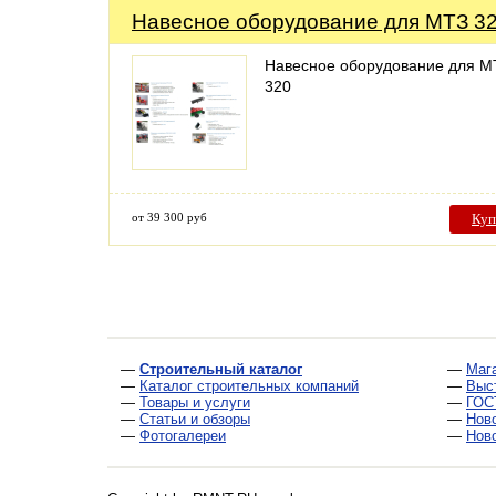
Навесное оборудование для МТЗ 3
Навесное оборудование для М
320
от 39 300 руб
Куп
—
Строительный каталог
—
Маг
—
Каталог строительных компаний
—
Выс
—
Товары и услуги
—
ГОС
—
Статьи и обзоры
—
Нов
—
Фотогалереи
—
Нов