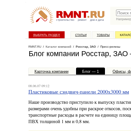
Наприме
строительство
ремонт
дом и дача
ВЫБРАТЬ РАЗДЕЛ
СТАТЬИ
ТОВАРЫ
КАТАЛ
RMNT.RU
/
Каталог компаний
/
Росстар, ЗАО
/ Пресс-релизы
Блог компании Росстар, ЗАО
Карточка компании
Блог — 1
Офисы, ф
08.06.07 09:12
Пластиковые сэндвич-панели 2000х3000 мм
Наше производство приступило к выпуску пласти
размерами очень удобны при раскрое откосов, пос
транспортные расходы в расчете на единицу площ
ПВХ толщиной 1 мм и 0,8 мм.