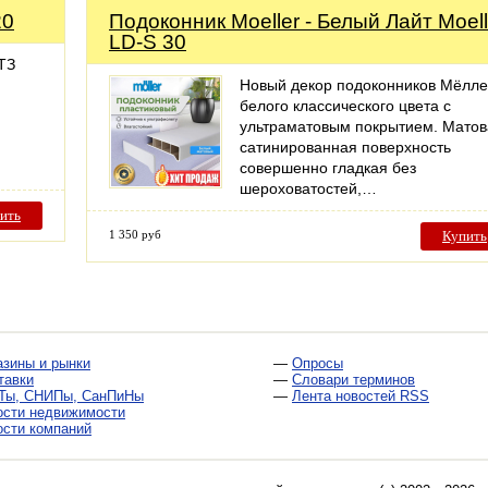
20
Подоконник Moeller - Белый Лайт Moell
LD-S 30
ТЗ
Новый декор подоконников Мёлл
белого классического цвета с
ультраматовым покрытием. Матов
сатинированная поверхность
совершенно гладкая без
шероховатостей,…
ить
1 350 руб
Купить
азины и рынки
—
Опросы
тавки
—
Словари терминов
Ты, СНИПы, СанПиНы
—
Лента новостей RSS
ости недвижимости
ости компаний