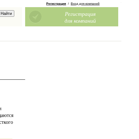
Регистрация
/
Вход для компаний
Регистрация
для компаний
и
щаются
сткого