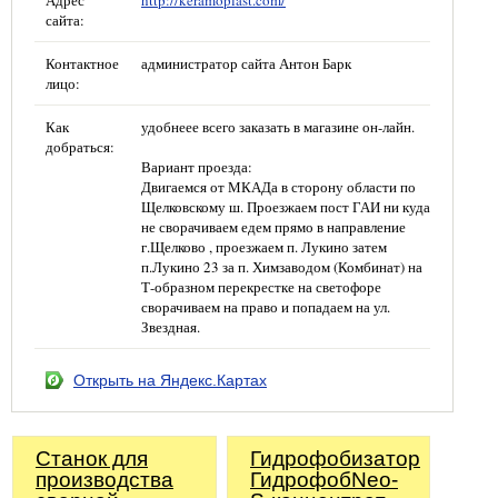
Адрес
http://keramoplast.com/
сайта:
Контактное
администратор сайта Антон Барк
лицо:
Как
удобнеее всего заказать в магазине он-лайн.
добраться:
Вариант проезда:
Двигаемся от МКАДа в сторону области по
Щелковскому ш. Проезжаем пост ГАИ ни куда
не сворачиваем едем прямо в направление
г.Щелково , проезжаем п. Лукино затем
п.Лукино 23 за п. Химзаводом (Комбинат) на
Т-образном перекрестке на светофоре
сворачиваем на право и попадаем на ул.
Звездная.
Открыть на Яндекс.Картах
Станок для
Гидрофобизатор
производства
ГидрофобNeo-