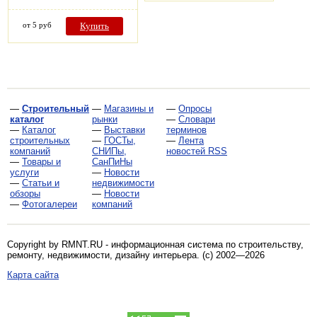
от 5 руб
Купить
—
Строительный
—
Магазины и
—
Опросы
каталог
рынки
—
Словари
—
Каталог
—
Выставки
терминов
строительных
—
ГОСТы,
—
Лента
компаний
СНИПы,
новостей RSS
—
Товары и
СанПиНы
услуги
—
Новости
—
Статьи и
недвижимости
обзоры
—
Новости
—
Фотогалереи
компаний
Copyright by RMNT.RU - информационная система по
строительству,
ремонту, недвижимости, дизайну интерьера
. (c) 2002—2026
Карта сайта