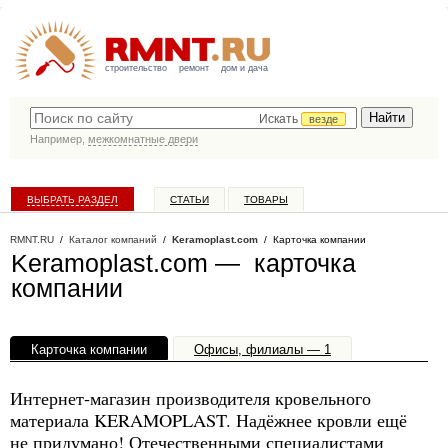
строительство
ремонт
дом и дача
Искать
везде
Например,
межкомнатные двери
ВЫБРАТЬ РАЗДЕЛ
СТАТЬИ
ТОВАРЫ
КАТАЛОГ КОМПАНИЙ
RMNT.RU
/
Каталог компаний
/
Keramoplast.com
/ Карточка компании
Keramoplast.com — карточка
компании
Карточка компании
Офисы, филиалы — 1
Интернет-магазин производителя кровельного
материала KERAMOPLAST. Надёжнее кровли ещё
не придумано! Отечественными специалистами