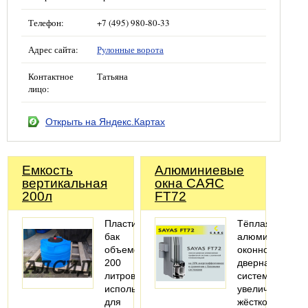
Телефон:
+7 (495) 980-80-33
Адрес сайта:
Рулонные ворота
Контактное
Татьяна
лицо:
Открыть на Яндекс.Картах
Емкость
Алюминиевые
вертикальная
окна САЯС
200л
FT72
Пластиковый
Тёплая
бак
алюминиевая
объемом
оконно-
200
дверная
литров,
система
используют
увеличенной
для
жёсткости.