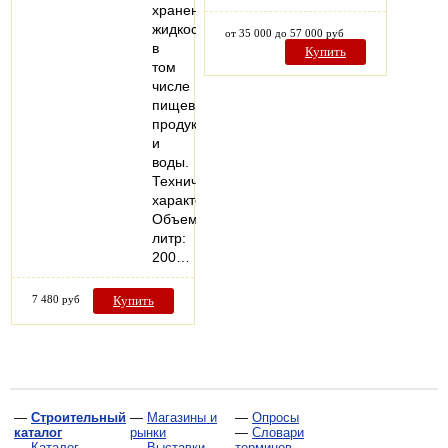
хранения
жидкостей,
от 35 000 до 57 000 руб
в
Купить
том
числе
пищевых
продуктов
и
воды.
Технические
характеристики
Объем,,
литр:
200…
7 480 руб
Купить
—
Строительный
—
Магазины и
—
Опросы
каталог
рынки
—
Словари
—
Каталог
—
Выставки
терминов