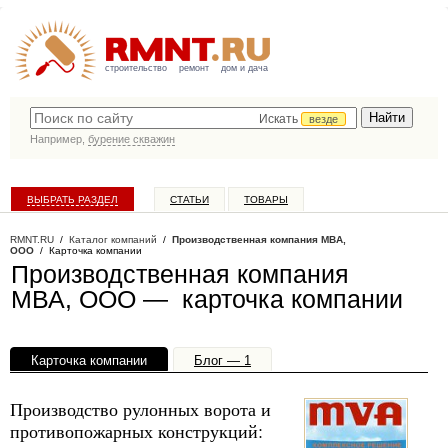
строительство
ремонт
дом и дача
Искать
везде
Например,
бурение скважин
ВЫБРАТЬ РАЗДЕЛ
СТАТЬИ
ТОВАРЫ
КАТАЛОГ КОМПАНИЙ
RMNT.RU
/
Каталог компаний
/
Производственная компания МВА,
ООО
/ Карточка компании
Производственная компания
МВА, ООО — карточка компании
Карточка компании
Блог — 1
Офисы, филиалы — 1
Производство рулонных ворота и
противопожарных конструкций: