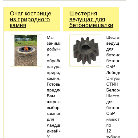
Очаг кострище
Шестерня
из природного
ведущая для
камня
бетономешалки
Мы
Шестерня
занимаемся
ведущая
добычей
для
и
бетономешалки
обработкой
бетоносмесите
натурального
СБР
природного
Лебедянь,
камня.
Энтузиаст
Готовы
СТИН
предложить
Белорецк.
Вам
Шестерни
широкий
для
выбор
бетономешало
камней
СБР
для
имеют
ландшафтного
по
дизайна.
12
У
зубцов,