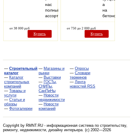
нас
а
полный
на
ассортимент…
бетономешалк
от 38 000 руб
от 750 до 2 000 руб
Купить
Купить
—
Строительный
—
Магазины и
—
Опросы
каталог
рынки
—
Словари
—
Каталог
—
Выставки
терминов
строительных
—
ГОСТы,
—
Лента
компаний
СНИПы,
новостей RSS
—
Товары и
СанПиНы
услуги
—
Новости
—
Статьи и
недвижимости
обзоры
—
Новости
—
Фотогалереи
компаний
Copyright by RMNT.RU - информационная система по
строительству,
ремонту, недвижимости, дизайну интерьера
. (c) 2002—2026