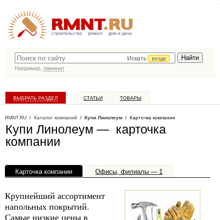
строительство
ремонт
дом и дача
Искать
везде
Например,
ламинат
ВЫБРАТЬ РАЗДЕЛ
СТАТЬИ
ТОВАРЫ
КАТАЛОГ КОМПАНИЙ
RMNT.RU
/
Каталог компаний
/
Купи Линолеум
/ Карточка компании
Купи Линолеум — карточка
компании
Карточка компании
Офисы, филиалы — 1
Крупнейший ассортимент
напольных покрытий.
Самые низкие цены в