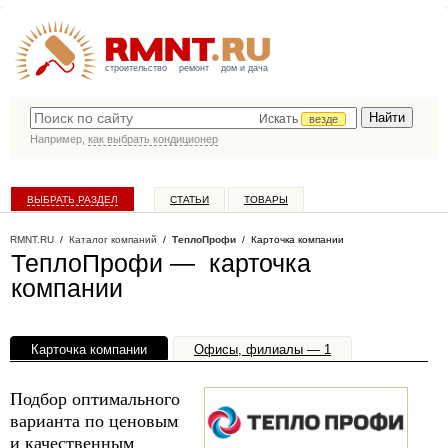
строительство
ремонт
дом и дача
Искать
везде
Например,
как выбрать кондиционер
ВЫБРАТЬ РАЗДЕЛ
СТАТЬИ
ТОВАРЫ
КАТАЛОГ КОМПАНИЙ
RMNT.RU
/
Каталог компаний
/
ТеплоПрофи
/ Карточка компании
ТеплоПрофи — карточка
компании
Карточка компании
Офисы, филиалы — 1
Подбор оптимального
варианта по ценовым
и качественным