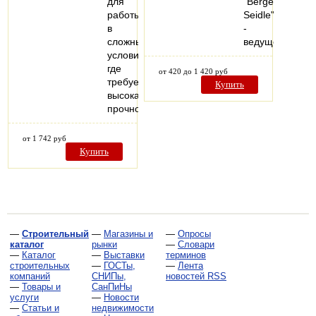
для
"Berger-
работы
Seidle"
в
-
сложных
ведущего…
условиях,
где
от 420 до 1 420 руб
требуется
Купить
высокая
прочность…
от 1 742 руб
Купить
—
Строительный
—
Магазины и
—
Опросы
каталог
рынки
—
Словари
—
Каталог
—
Выставки
терминов
строительных
—
ГОСТы,
—
Лента
компаний
СНИПы,
новостей RSS
—
Товары и
СанПиНы
услуги
—
Новости
—
Статьи и
недвижимости