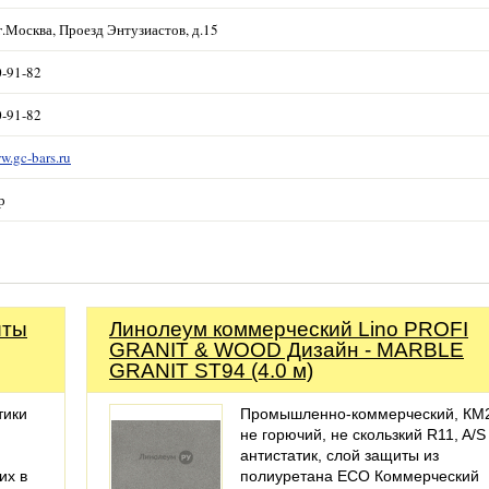
г.Москва, Проезд Энтузиастов, д.15
0-91-82
0-91-82
w.gc-bars.ru
р
иты
Линолеум коммерческий Lino PROFI
GRANIT & WOOD Дизайн - MARBLE
GRANIT ST94 (4.0 м)
тики
Промышленно-коммерческий, КМ
не горючий, не скользкий R11, A/S
антистатик, слой защиты из
их в
полиуретана ECO Коммерческий