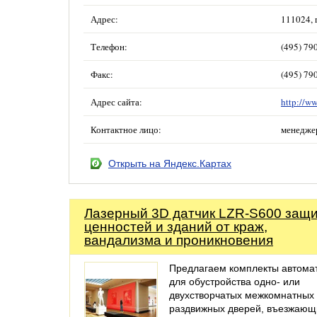
Адрес:
111024, 
Телефон:
(495) 79
Факс:
(495) 79
Адрес сайта:
http://ww
Контактное лицо:
менедже
Открыть на Яндекс.Картах
Лазерный 3D датчик LZR-S600 защ
ценностей и зданий от краж,
вандализма и проникновения
Предлагаем комплекты автома
для обустройства одно- или
двухстворчатых межкомнатных
раздвижных дверей, въезжающ