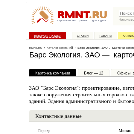
Наприме
строительство
ремонт
дом и дача
ВЫБРАТЬ РАЗДЕЛ
СТАТЬИ
ТОВАРЫ
КАТАЛ
RMNT.RU
/
Каталог компаний
/
Барс Экология, ЗАО
/ Карточка комп
Барс Экология, ЗАО — карто
Карточка компании
Блог — 12
Офисы, 
ЗАО "Барс Экология": проектирование, изго
также сооружения строительных городков, 
зданий. Здания административного и бытово
Контактные данные
Город:
Москва