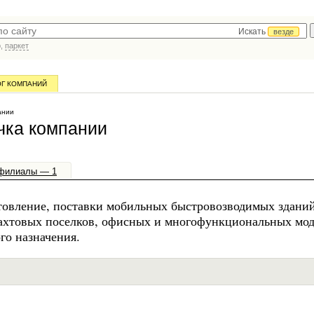
Искать
везде
р,
паркет
ОГ КОМПАНИЙ
ании
чка компании
филиалы — 1
товление, поставки мобильных быстровозводимых зданий
вахтовых поселков, офисных и многофункциональных мо
го назначения.