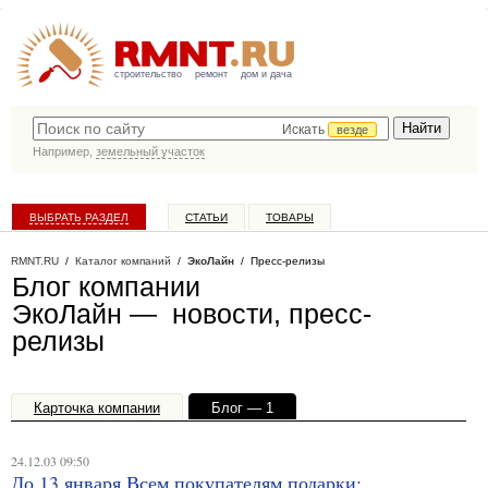
строительство
ремонт
дом и дача
Искать
везде
Например,
земельный участок
ВЫБРАТЬ РАЗДЕЛ
СТАТЬИ
ТОВАРЫ
КАТАЛОГ КОМПАНИЙ
RMNT.RU
/
Каталог компаний
/
ЭкоЛайн
/ Пресс-релизы
Блог компании
ЭкоЛайн — новости, пресс-
релизы
Карточка компании
Блог — 1
Офисы, филиалы — 1
24.12.03 09:50
До 13 января Всем покупателям подарки: