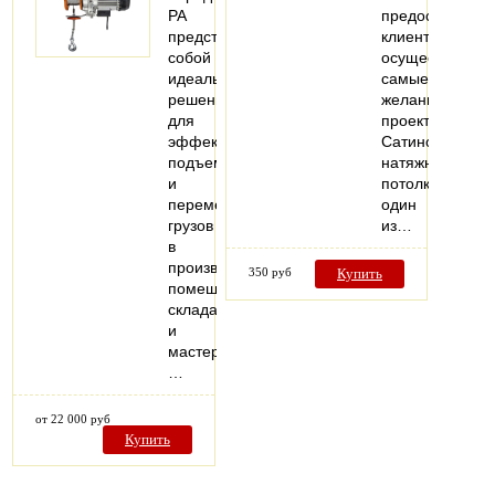
РА
предоставляет
представляют
клиенту
собой
осуществить
идеальное
самые
решение
желанные
для
проекты.
эффективного
Сатиновые
подъема
натяжные
и
потолки-
перемещения
один
грузов
из…
в
производственных
350 руб
Купить
помещениях,
складах
и
мастерских.
…
от 22 000 руб
Купить