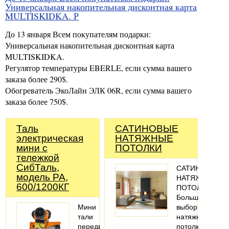
Универсальная накопительная дисконтная карта
MULTISKIDKA. Р
До 13 января Всем покупателям подарки:
Универсальная накопительная дисконтная карта
MULTISKIDKA.
Регулятор температуры EBERLE, если сумма вашего
заказа более 290$.
Обогреватель ЭкоЛайн ЭЛК 06R, если сумма вашего
заказа более 750$.
Таль
САТИНОВЫЕ
электрическая
НАТЯЖНЫЕ
мини с
ПОТОЛКИ
тележкой
СибТаль,
САТИНОВЫЕ
модель PA,
НАТЯЖНЫЕ
600/1200КГ
ПОТОЛКИ
Большой
Мини
выбор
тали
натяжных
передвижные
потолков