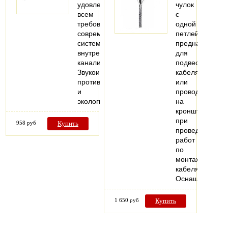
удовлетворяющая
чулок
всем
с
требованиям
одной
современных
петлей
систем
предназначен
внутренней
для
канализации.
подвеса
Звукоизоляция,
кабеля
противопожарная
или
и
провода
экологическая…
на
кронштейны
при
958 руб
Купить
проведении
работ
по
монтажу
кабеля.
Оснащен…
1 650 руб
Купить