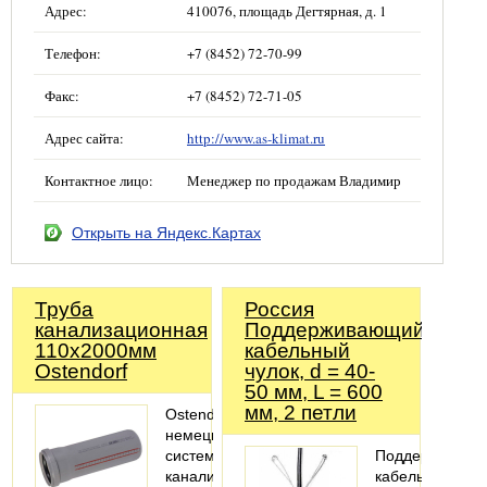
Адрес:
410076, площадь Дегтярная, д. 1
Телефон:
+7 (8452) 72-70-99
Факс:
+7 (8452) 72-71-05
Адрес сайта:
http://www.as-klimat.ru
Контактное лицо:
Менеджер по продажам Владимир
Открыть на Яндекс.Картах
Труба
Россия
канализационная
Поддерживающий
110х2000мм
кабельный
Ostendorf
чулок, d = 40-
50 мм, L = 600
мм, 2 петли
Ostendorf-
немецкая
система
Поддерживаю
канализации,
кабельный