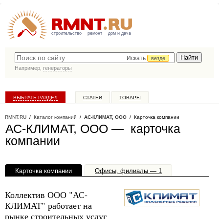
строительство
ремонт
дом и дача
Искать
везде
Например,
генераторы
ВЫБРАТЬ РАЗДЕЛ
СТАТЬИ
ТОВАРЫ
КАТАЛОГ КОМПАНИЙ
RMNT.RU
/
Каталог компаний
/
АС-КЛИМАТ, ООО
/ Карточка компании
АС-КЛИМАТ, ООО — карточка
компании
Карточка компании
Офисы, филиалы — 1
Коллектив ООО "АС-
КЛИМАТ" работает на
рынке строительных услуг