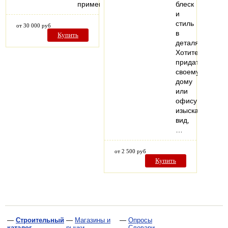
применяемых…
блеск
и
стиль
от 30 000 руб
в
Купить
деталях.
Хотите
придать
своему
дому
или
офису
изысканный
вид,
…
от 2 500 руб
Купить
—
Строительный
—
Магазины и
—
Опросы
каталог
рынки
—
Словари