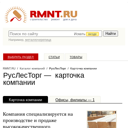
строительство
ремонт
дом и дача
Искать
везде
Например,
металлочерепица
ВЫБРАТЬ РАЗДЕЛ
СТАТЬИ
ТОВАРЫ
КАТАЛОГ КОМПАНИЙ
RMNT.RU
/
Каталог компаний
/
РусЛесТорг
/ Карточка компании
РусЛесТорг — карточка
компании
Карточка компании
Офисы, филиалы — 1
Компания специализируется на
производстве и продаже
высококачественного