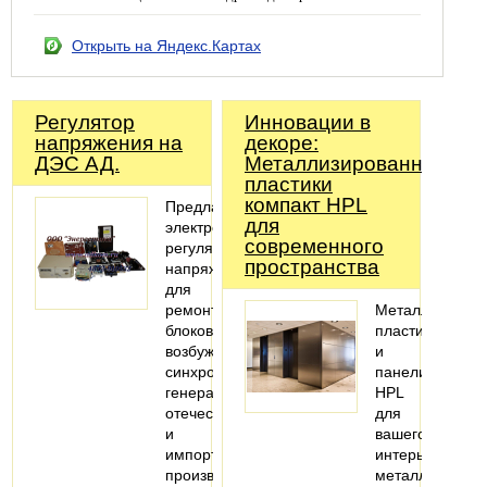
Открыть на Яндекс.Картах
Регулятор
Инновации в
напряжения на
декоре:
ДЭС АД.
Металлизированные
пластики
компакт HPL
Предлагаем
для
электронные
современного
регуляторы
пространства
напряжения
для
ремонта
Металлизиров
блоков
пластики
возбуждения
и
синхронных
панели
генераторов
HPL
отечественного
для
и
вашего
импортного
интерьера:
производства,
металлический