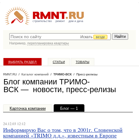
строительство
ремонт
дом и дача
Искать
везде
Например,
перепланировка квартиры
ВЫБРАТЬ РАЗДЕЛ
СТАТЬИ
ТОВАРЫ
КАТАЛОГ КОМПАНИЙ
RMNT.RU
/
Каталог компаний
/
ТРИМО-ВСК
/ Пресс-релизы
Блог компании ТРИМО-
ВСК — новости, пресс-релизы
Карточка компании
Блог — 1
Офисы, филиалы — 1
24.12.03 12:12
Информирую Вас о том, что в 2001г. Словенской
компанией «TRIMO д.д.», известным в Европе