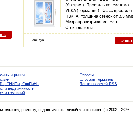
(Австрия). Профильная система:
VEKA (Германия). Класс профиля
ПВХ: А (толщина стенок от 3,5 мм)
Микропроветривание: есть.
Стеклопакеты:…
ить
9 360 руб
Купить
азины и рынки
—
Опросы
тавки
—
Словари терминов
Ты, СНИПы, СанПиНы
—
Лента новостей RSS
ости недвижимости
ости компаний
оительству, ремонту, недвижимости, дизайну интерьера
. (c) 2002—2026