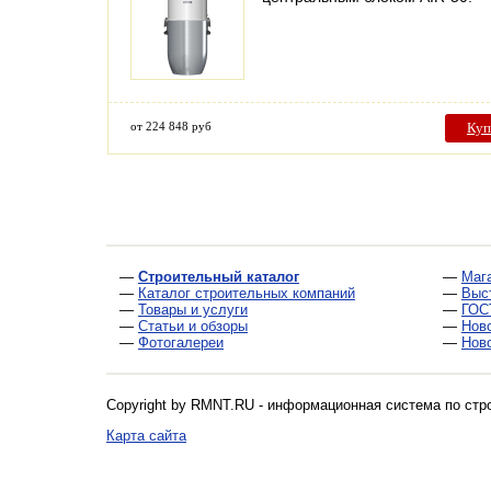
от 224 848 руб
Куп
—
Строительный каталог
—
Маг
—
Каталог строительных компаний
—
Выс
—
Товары и услуги
—
ГОС
—
Статьи и обзоры
—
Нов
—
Фотогалереи
—
Нов
Copyright by RMNT.RU - информационная система по
стр
Карта сайта