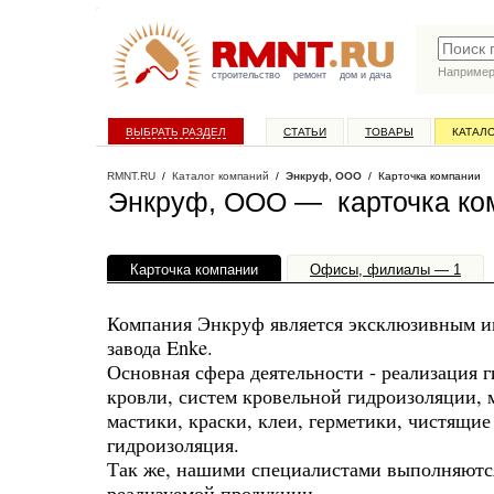
Наприме
строительство
ремонт
дом и дача
ВЫБРАТЬ РАЗДЕЛ
СТАТЬИ
ТОВАРЫ
КАТАЛ
RMNT.RU
/
Каталог компаний
/
Энкруф, ООО
/ Карточка компании
Энкруф, ООО — карточка ко
Карточка компании
Офисы, филиалы — 1
Компания Энкруф является эксклюзивным и
завода Enke.
Основная сфера деятельности - реализация 
кровли, систем кровельной гидроизоляции, 
мастики, краски, клеи, герметики, чистящие
гидроизоляция.
Так же, нашими специалистами выполняются
реализуемой продукции.