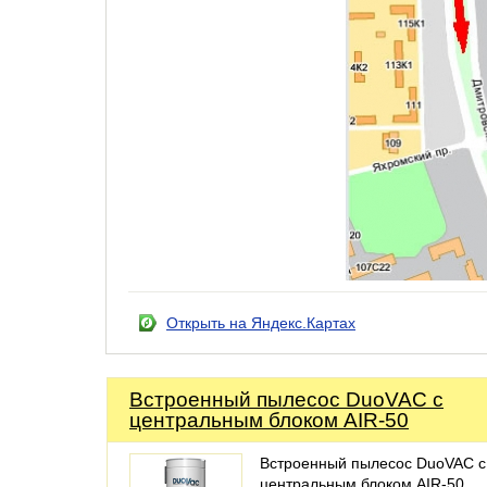
Открыть на Яндекс.Картах
Встроенный пылесос DuoVAC с
центральным блоком AIR-50
Встроенный пылесос DuoVAC с
центральным блоком AIR-50.