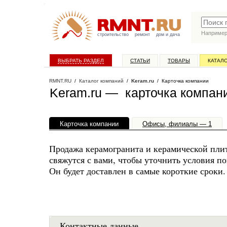
Наприме
строительство
ремонт
дом и дача
ВЫБРАТЬ РАЗДЕЛ
СТАТЬИ
ТОВАРЫ
КАТАЛ
RMNT.RU
/
Каталог компаний
/
Keram.ru
/ Карточка компании
Keram.ru — карточка компан
Карточка компании
Офисы, филиалы — 1
Продажа керамогранита и керамической пл
свяжутся с вами, чтобы уточнить условия по
Он будет доставлен в самые короткие сроки.
Контактные данные