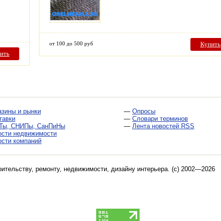
от 100 до 500 руб
Купить
ить
азины и рынки
—
Опросы
тавки
—
Словари терминов
Ты, СНИПы, СанПиНы
—
Лента новостей RSS
ости недвижимости
ости компаний
оительству, ремонту, недвижимости, дизайну интерьера
. (c) 2002—2026