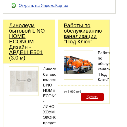
Открыть на Яндекс.Картах
Линолеум
Работы по
бытовой LiNO
обслуживанию
HOME
канализации
ECONOM
"Под Ключ"
Дизайн -
АРДЕШ Е501
Работы
(3.0 м)
по
обслуживанию
Линолеум
канализации
бытовой
"Под
коллекции
Ключ"
LiNO
HOME
от 8 000 руб
ECONOM
Купить
-
ЛИНО
ХОУМ
ЭКОНОМ
представляет