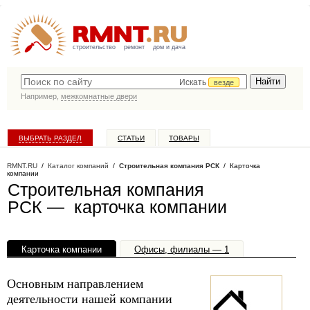
строительство
ремонт
дом и дача
Искать
везде
Например,
межкомнатные двери
ВЫБРАТЬ РАЗДЕЛ
СТАТЬИ
ТОВАРЫ
КАТАЛОГ КОМПАНИЙ
RMNT.RU
/
Каталог компаний
/
Строительная компания РСК
/ Карточка
компании
Строительная компания
РСК — карточка компании
Карточка компании
Офисы, филиалы — 1
Основным направлением
деятельности нашей компании