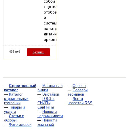
собой
тщательно
отобранную
и
систематизированную
палитру
дизайнов,
ориентированную…
408 руб
Купить
—
Строительный
—
Магазины и
—
Опросы
каталог
рынки
—
Словари
—
Каталог
—
Выставки
терминов
строительных
—
ГОСТы,
—
Лента
компаний
СНИПы,
новостей RSS
—
Товары и
СанПиНы
услуги
—
Новости
—
Статьи и
недвижимости
обзоры
—
Новости
—
Фотогалереи
компаний