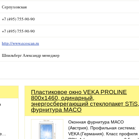
Серпуховская
+7 (495) 755-90-90
+7 (495) 755-90-90
http://www.ecoscan.ru
Шпильберг Александр менеджер
Пластиковое окно VEKA PROLINE
800х1460, одинарный,
энергосберегающий стеклопакет STiS
р
фурнитура MACO
Оконная фурнитура MACO
(Австрия). Профильная система:
ые…
VEKA (Германия). Класс профиля