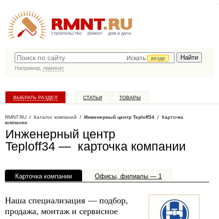
строительство
ремонт
дом и дача
Искать
везде
Например,
ламинат
ВЫБРАТЬ РАЗДЕЛ
СТАТЬИ
ТОВАРЫ
КАТАЛОГ КОМПАНИЙ
RMNT.RU
/
Каталог компаний
/
Инженерный центр Teploff34
/ Карточка
компании
Инженерный центр
Teploff34 — карточка компании
Карточка компании
Офисы, филиалы — 1
Наша специализация — подбор,
продажа, монтаж и сервисное