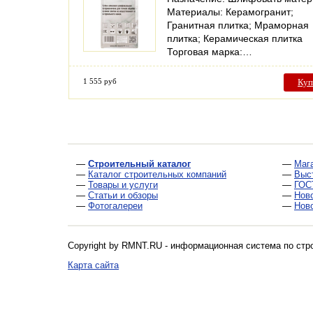
Материалы: Керамогранит;
Гранитная плитка; Мраморная
плитка; Керамическая плитка
Торговая марка:…
1 555 руб
Куп
—
Строительный каталог
—
Маг
—
Каталог строительных компаний
—
Выс
—
Товары и услуги
—
ГОС
—
Статьи и обзоры
—
Нов
—
Фотогалереи
—
Нов
Copyright by RMNT.RU - информационная система по
стр
Карта сайта