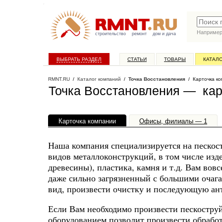
Наприме
строительство
ремонт
дом и дача
ВЫБРАТЬ РАЗДЕЛ
СТАТЬИ
ТОВАРЫ
КАТАЛ
RMNT.RU
/
Каталог компаний
/
Точка Восстановления
/ Карточка ко
Точка Восстановления — кар
Карточка компании
Офисы, филиалы — 1
Наша компания специализируется на пескос
видов металлоконструкций, в том числе изд
древесины), пластика, камня и т.д. Вам вов
даже сильно загрязненный с большими очаг
вид, произвести очистку и последующую ан
Если Вам необходимо произвести пескоструй
оборудованием позволит произвести обработ