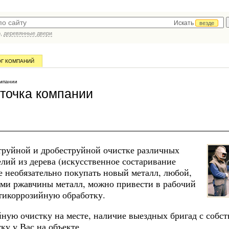
Искать
везде
р,
деревянные двери
ОГ КОМПАНИЙ
мпании
точка компании
труйной и дробеструйной очистке различных
елий из дерева (искусственное состаривание
се необязательно покупать новый металл, любой,
ами ржавчины металл, можно привести в рабочий
тикоррозийную обработку.
ную очистку на месте, наличие выездных бригад с собс
ку у Вас на объекте.