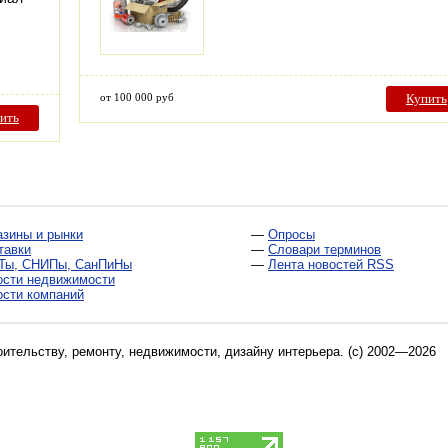
от 100 000 руб
Купить
ить
азины и рынки
—
Опросы
тавки
—
Словари терминов
Ты, СНИПы, СанПиНы
—
Лента новостей RSS
ости недвижимости
ости компаний
оительству, ремонту, недвижимости, дизайну интерьера
. (c) 2002—2026