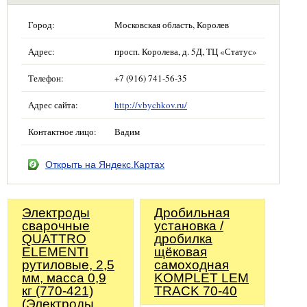
Город:
Московская область, Королев
Адрес:
просп. Королева, д. 5Д, ТЦ «Статус»
Телефон:
+7 (916) 741-56-35
Адрес сайта:
http://vbychkov.ru/
Контактное лицо:
Вадим
Открыть на Яндекс.Картах
Электроды
Дробильная
сварочные
установка /
QUATTRO
дробилка
ELEMENTI
щёковая
рутиловые, 2,5
самоходная
мм, масса 0,9
KOMPLET LEM
кг (770-421)
TRACK 70-40
(Электроды