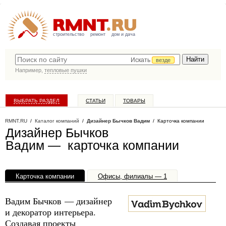
строительство
ремонт
дом и дача
Искать
везде
Например,
тепловые пушки
ВЫБРАТЬ РАЗДЕЛ
СТАТЬИ
ТОВАРЫ
КАТАЛОГ КОМПАНИЙ
RMNT.RU
/
Каталог компаний
/
Дизайнер Бычков Вадим
/ Карточка компании
Дизайнер Бычков
Вадим — карточка компании
Карточка компании
Офисы, филиалы — 1
Вадим Бычков — дизайнер
и декоратор интерьера.
Создавая проекты