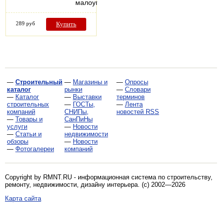
малоуглеродистых…
289 руб
Купить
—
Строительный
—
Магазины и
—
Опросы
каталог
рынки
—
Словари
—
Каталог
—
Выставки
терминов
строительных
—
ГОСТы,
—
Лента
компаний
СНИПы,
новостей RSS
—
Товары и
СанПиНы
услуги
—
Новости
—
Статьи и
недвижимости
обзоры
—
Новости
—
Фотогалереи
компаний
Copyright by RMNT.RU - информационная система по
строительству,
ремонту, недвижимости, дизайну интерьера
. (c) 2002—2026
Карта сайта