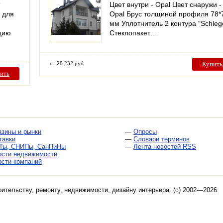
Цвет внутри - Opal Цвет снаружи -
 для
Opal Брус толщиной профиля 78*
мм Уплотнитель 2 контура "Schleg
цию
Стеклопакет…
от 20 232 руб
Купить
ить
азины и рынки
—
Опросы
тавки
—
Словари терминов
Ты, СНИПы, СанПиНы
—
Лента новостей RSS
ости недвижимости
ости компаний
оительству, ремонту, недвижимости, дизайну интерьера
. (c) 2002—2026