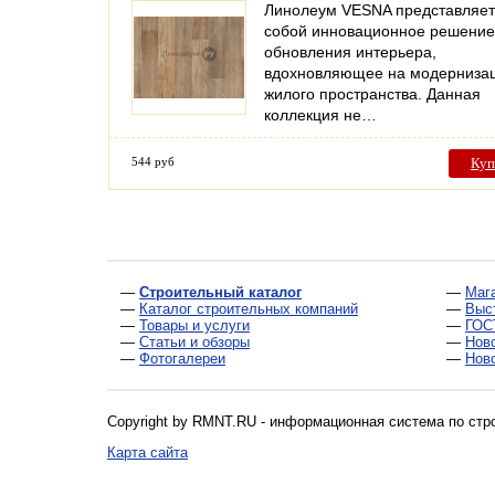
Линолеум VESNA представляет
собой инновационное решение
обновления интерьера,
вдохновляющее на модерниза
жилого пространства. Данная
коллекция не…
544 руб
Куп
—
Строительный каталог
—
Маг
—
Каталог строительных компаний
—
Выс
—
Товары и услуги
—
ГОС
—
Статьи и обзоры
—
Нов
—
Фотогалереи
—
Нов
Copyright by RMNT.RU - информационная система по
стр
Карта сайта