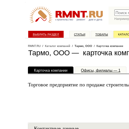
Наприме
строительство
ремонт
дом и дача
ВЫБРАТЬ РАЗДЕЛ
СТАТЬИ
ТОВАРЫ
КАТАЛ
RMNT.RU
/
Каталог компаний
/
Тармо, ООО
/ Карточка компании
Тармо, ООО — карточка ком
Карточка компании
Офисы, филиалы — 1
Торговое предприятие по продаже строител
Контактные данные