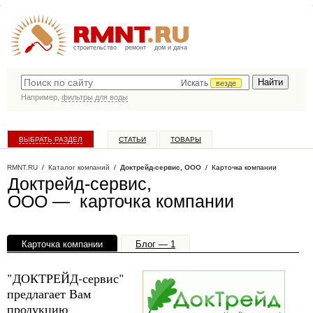
строительство
ремонт
дом и дача
Искать
везде
Например,
фильтры для воды
ВЫБРАТЬ РАЗДЕЛ
СТАТЬИ
ТОВАРЫ
КАТАЛОГ КОМПАНИЙ
RMNT.RU
/
Каталог компаний
/
Доктрейд-сервис, ООО
/ Карточка компании
Доктрейд-сервис,
ООО — карточка компании
Карточка компании
Блог — 1
Офисы, филиалы — 1
"ДОКТРЕЙД-сервис"
предлагает Вам
продукцию