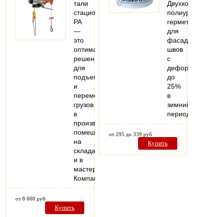
тали
Двухкомпонент
стационарные
полиуретановы
РА
герметик
—
для
это
фасадных
оптимальное
швов
решение
с
для
деформацией
подъема
до
и
25%
перемещения
в
грузов
зимний
в
период.
производственных
помещениях,
от 295 до 339 руб
на
Купить
складах
и в
мастерских.
Компактные…
от 8 600 руб
Купить