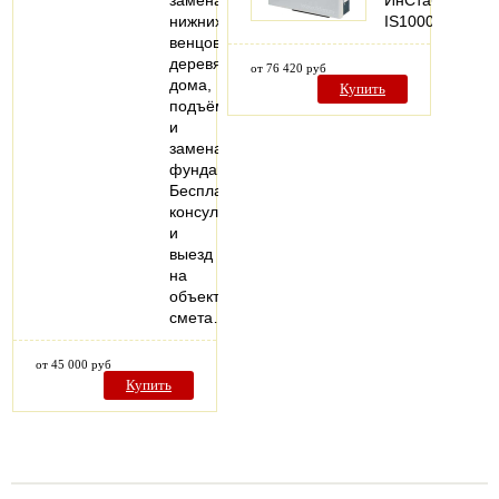
замена
ИнСтаб
нижних
IS10000
венцов
деревянного
от 76 420 руб
дома,
Купить
подъём
и
замена
фундамента.
Бесплатная
консультация
и
выезд
на
объект,
смета…
от 45 000 руб
Купить