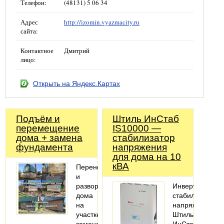
Телефон:
(48131) 5 06 34
Адрес
http://izomin.vyazmacity.ru
сайта:
Контактное
Дмитрий
лицо:
Открыть на Яндекс.Картах
Подъём и
Штиль ИнСтаб
перемещение
IS10000 —
дома + замена
стабилизатор
фундамента
напряжения
для дома на 10
кВА
Перенос
и
разворот
Инвертоный
дома
стабилизатор
на
напряжения
участке,
Штиль