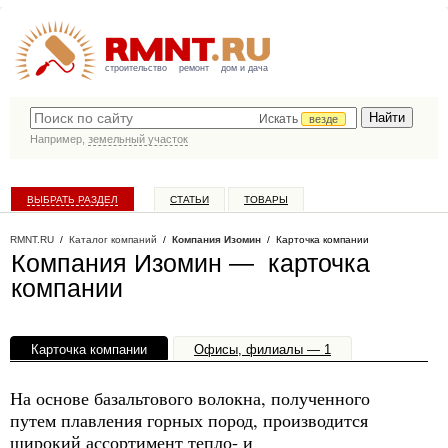
строительство
ремонт
дом и дача
Искать
везде
Например,
земельный участок
ВЫБРАТЬ РАЗДЕЛ
СТАТЬИ
ТОВАРЫ
КАТАЛОГ КОМПАНИЙ
RMNT.RU
/
Каталог компаний
/
Компания Изомин
/ Карточка компании
Компания Изомин — карточка
компании
Карточка компании
Офисы, филиалы — 1
На основе базальтового волокна, полученного
путем плавления горных пород, производится
широкий ассортимент тепло- и