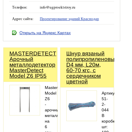
Телефон:
info@ugproektstroy.ru
Адрес сайта:
Проектирование зданий Краснодар
Открыть на Яндекс.Картах
MASTERDETECT
Шнур вязаный
Арочный
полипропиленовый,
металлодетектор
D4 мм, L20м,
MasterDetect
60-70 кгс, с
Model Z6 IP55
сердечником
цветной
MasterDetect
Model
Артикул:
Z6
51-
-
2-
арочный
044
металлодетектор
В
на
коробке,
6
шт: