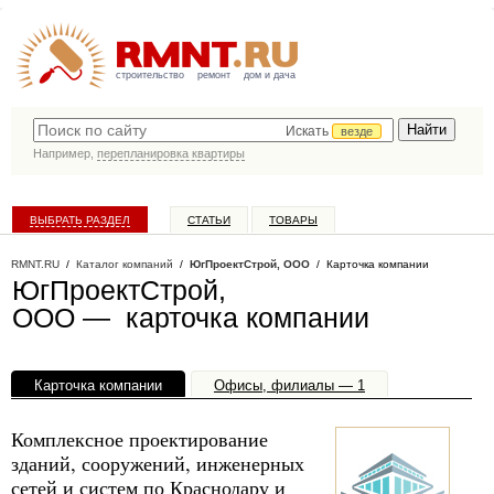
строительство
ремонт
дом и дача
Искать
везде
Например,
перепланировка квартиры
ВЫБРАТЬ РАЗДЕЛ
СТАТЬИ
ТОВАРЫ
КАТАЛОГ КОМПАНИЙ
RMNT.RU
/
Каталог компаний
/
ЮгПроектСтрой, ООО
/ Карточка компании
ЮгПроектСтрой,
ООО — карточка компании
Карточка компании
Офисы, филиалы — 1
Комплексное проектирование
зданий, сооружений, инженерных
сетей и систем по Краснодару и