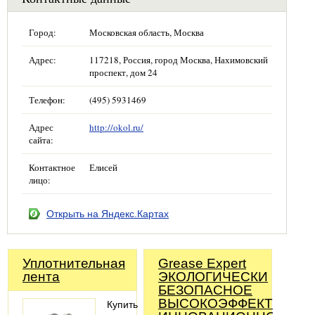
Город:
Московская область, Москва
Адрес:
117218, Россия, город Москва, Нахимовский
проспект, дом 24
Телефон:
(495) 5931469
Адрес
http://okol.ru/
сайта:
Контактное
Елисей
лицо:
Открыть на Яндекс.Картах
Уплотнительная
Grease Expert
лента
ЭКОЛОГИЧЕСКИ
БЕЗОПАСНОЕ
ВЫСОКОЭФФЕКТИВНО
Купить