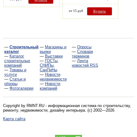
от 15 руб
Купить
—
Строительный
—
Магазины и
—
Опросы
каталог
рынки
—
Словари
—
Каталог
—
Выставки
терминов
строительных
—
ГОСТы,
—
Лента
компаний
СНИПы,
новостей RSS
—
Товары и
СанПиНы
услуги
—
Новости
—
Статьи и
недвижимости
обзоры
—
Новости
—
Фотогалереи
компаний
Copyright by RMNT.RU - информационная система по
строительству,
ремонту, недвижимости, дизайну интерьера
. (c) 2002—2026
Карта сайта