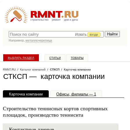
строительство
ремонт
дом и дача
Искать
везде
Например,
металлочерепица
ВЫБРАТЬ РАЗДЕЛ
СТАТЬИ
ТОВАРЫ
КАТАЛОГ КОМПАНИЙ
RMNT.RU
/
Каталог компаний
/
СТКСП
/ Карточка компании
СТКСП — карточка компании
Карточка компании
Офисы, филиалы — 1
Строительство теннисных кортов спортивных
площадок, производство теннисита
Контактные данные