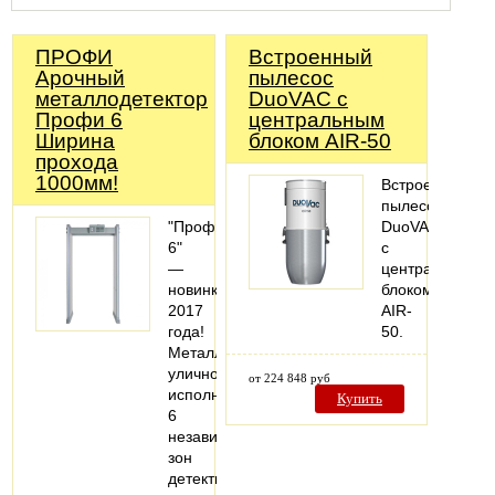
ПРОФИ
Встроенный
Арочный
пылесос
металлодетектор
DuoVAC с
Профи 6
центральным
Ширина
блоком AIR-50
прохода
1000мм!
Встроенный
пылесос
"Профи
DuoVAC
6"
с
—
центральным
новинка
блоком
2017
AIR-
года!
50.
Металлодетектор
уличного
от 224 848 руб
исполнения,
Купить
6
независимых
зон
детектирования