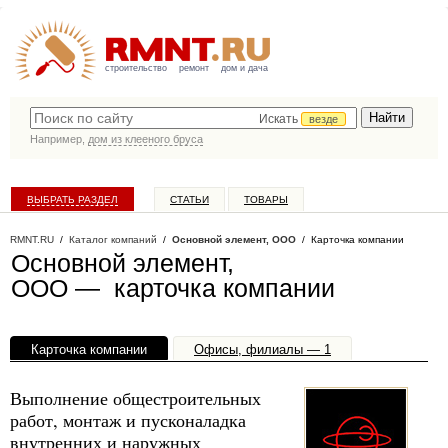
строительство
ремонт
дом и дача
Искать
везде
Например,
дом из клееного бруса
ВЫБРАТЬ РАЗДЕЛ
СТАТЬИ
ТОВАРЫ
КАТАЛОГ КОМПАНИЙ
RMNT.RU
/
Каталог компаний
/
Основной элемент, ООО
/ Карточка компании
Основной элемент,
ООО — карточка компании
Карточка компании
Офисы, филиалы — 1
Выполнение общестроительных
работ, монтаж и пусконаладка
внутренних и наружных