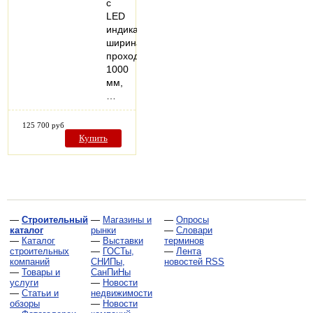
с
LED
индикацией,
ширина
прохода
1000
мм,
…
125 700 руб
Купить
—
Строительный
—
Магазины и
—
Опросы
каталог
рынки
—
Словари
—
Каталог
—
Выставки
терминов
строительных
—
ГОСТы,
—
Лента
компаний
СНИПы,
новостей RSS
—
Товары и
СанПиНы
услуги
—
Новости
—
Статьи и
недвижимости
обзоры
—
Новости