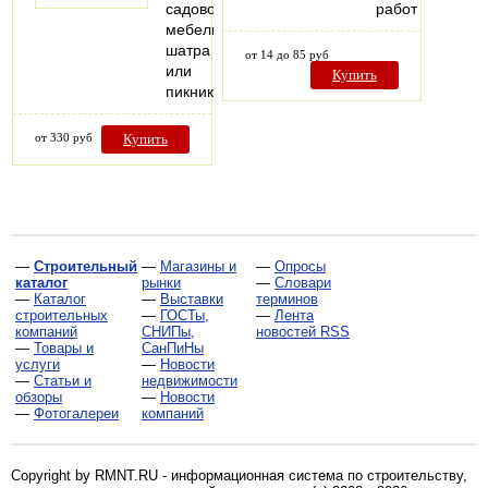
садовой
работ
мебели,
шатра
от 14 до 85 руб
или
Купить
пикника.
от 330 руб
Купить
—
Строительный
—
Магазины и
—
Опросы
каталог
рынки
—
Словари
—
Каталог
—
Выставки
терминов
строительных
—
ГОСТы,
—
Лента
компаний
СНИПы,
новостей RSS
—
Товары и
СанПиНы
услуги
—
Новости
—
Статьи и
недвижимости
обзоры
—
Новости
—
Фотогалереи
компаний
Copyright by RMNT.RU - информационная система по
строительству,