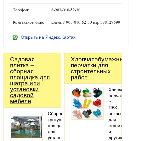
Телефон:
8-903-010-52-30
Контактное лицо:
Елена 8-903-010-52-30 icq: 388129599
Открыть на Яндекс.Картах
Садовая
Хлопчатобумажные
плитка –
перчатки для
сборная
строительных
площадка для
работ
шатра или
установки
Хлопчатобума
садовой
перчатки
мебели
с
ПВХ
Сборная
покрытием
тротуарная
для
площадка
строительных
для
и
установки
других