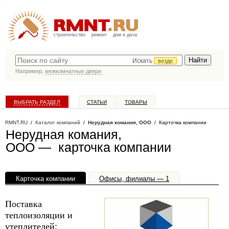
строительство
ремонт
дом и дача
Искать
везде
Например,
межкомнатные двери
ВЫБРАТЬ РАЗДЕЛ
СТАТЬИ
ТОВАРЫ
КАТАЛОГ КОМПАНИЙ
RMNT.RU
/
Каталог компаний
/
Нерудная комания, ООО
/ Карточка компании
Нерудная комания,
ООО — карточка компании
Карточка компании
Офисы, филиалы — 1
Поставка
теплоизоляции и
утеплителей: