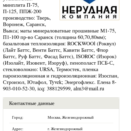
минплита П-75,
П-125, ППЖ-200
производство: Тверь,
Воронеж, Саранск,
Выкса; маты минераловатные прошивные М1-75,
П1-100 пр-во Саранск (толщина 60,70,80мм);
базальтовая теплоизоляция: ROCKWOOl (Роквул)
(Лайт Баттс, Венти Баттс, Кавити Баттс, Флор
Баттс, Руф Баттс, Фасад Баттс), ISOROC (Изорок)
(Изолайт, Изовент, Изоруф), пенополаст ПСБ-С,
стекловолокно: URSA, Термостек, пленка
пароизоляционная и гидроизоляционная: Изоспан,
Строизол, Ютафол, Tyvek; Энергофлекс. Елена 8-
903-010-52-30, icq: 388129599, alm3@mail.ru
Контактные данные
Город:
Москва, Железнодорожный
Адрес:
г. Железнодорожный