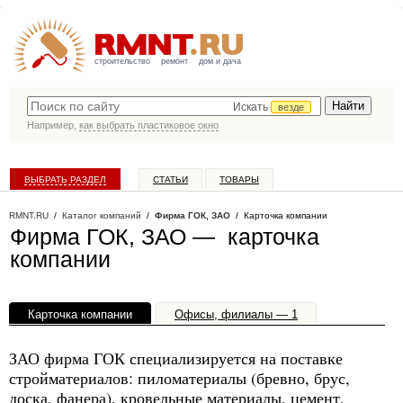
строительство
ремонт
дом и дача
Искать
везде
Например,
как выбрать пластиковое окно
ВЫБРАТЬ РАЗДЕЛ
СТАТЬИ
ТОВАРЫ
КАТАЛОГ КОМПАНИЙ
RMNT.RU
/
Каталог компаний
/
Фирма ГОК, ЗАО
/ Карточка компании
Фирма ГОК, ЗАО — карточка
компании
Карточка компании
Офисы, филиалы — 1
ЗАО фирма ГОК специализируется на поставке
стройматериалов: пиломатериалы (бревно, брус,
доска, фанера), кровельные материалы, цемент,