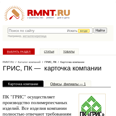
строительство
ремонт
дом и дача
Искать
везде
Например,
металлочерепица
ВЫБРАТЬ РАЗДЕЛ
СТАТЬИ
ТОВАРЫ
КАТАЛОГ КОМПАНИЙ
RMNT.RU
/
Каталог компаний
/
ГРИС, ПК
/ Карточка компании
ГРИС, ПК — карточка компании
Карточка компании
Офисы, филиалы — 1
ПК "ГРИС" осуществляет
производство полимерпесчаных
изделий. Все изделия компании
полностью отвечают требованиям