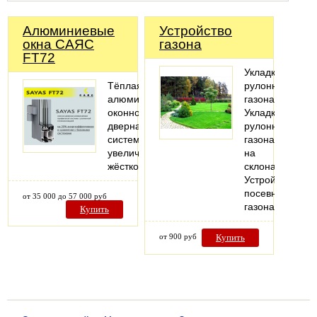
Алюминиевые
Устройство
окна САЯС
газона
FT72
Укладка
Тёплая
рулонного
алюминиевая
газона
оконно-
Укладка
дверная
рулонного
система
газона
увеличенной
на
жёсткости.
склонах
Устройство
посевного
от 35 000 до 57 000 руб
газона
Купить
от 900 руб
Купить