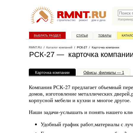
Наприме
строительство
ремонт
дом и дача
ВЫБРАТЬ РАЗДЕЛ
СТАТЬИ
ТОВАРЫ
КАТАЛ
RMNT.RU
/
Каталог компаний
/
РСК-27
/ Карточка компании
РСК-27 — карточка компани
Карточка компании
Офисы, филиалы — 1
Компания РСК-27 предлагает объемный пере
домов, изготовление металлических дверей,
корпусной мебели и кухни и многое другое.
Наши задачи-услышать и понять нашего кли
Удобный график работ,материалы с лу