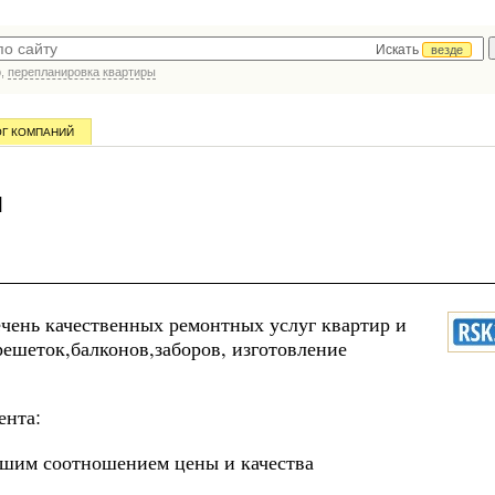
Искать
везде
р,
перепланировка квартиры
ОГ КОМПАНИЙ
и
чень качественных ремонтных услуг квартир и
решеток,балконов,заборов, изготовление
ента:
чшим соотношением цены и качества