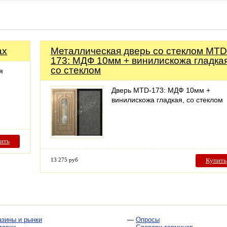
ах
Металлическая дверь со стеклом MTD
173: МДФ 10мм + винилискожа гладкая
со стеклом
я
Дверь MTD-173: МДФ 10мм +
винилискожа гладкая, со стеклом
ить
13 275 руб
Купить
азины и рынки
—
Опросы