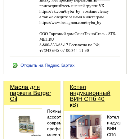
заявку или просьбу перезвонить)======
присоединяйтесь к нашей группе VK
https://vk.com/tryba_by_vosstanovlenay
а так же следите за нами в инстаграм
https://www.instagram.com/tryba_by
ООО Торговый дом СоюзТехноСталь - STS-
MET.RU
8-800-333-68-17 Бесплатно по РФ |
+7(343)345-07-00,344-11-30
Открыть на Яндекс.Картах
Масла для
Котел
паркета Berger
индукционный
Oil
ВИН СПб 40
кВт
Полный
ассортимент
Котел
современных
индукционный
профессиональных
ВИН
масел
СПб