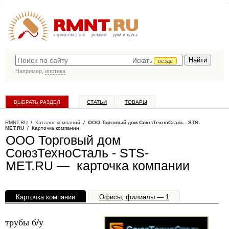
строительство
ремонт
дом и дача
Искать
везде
Например,
ипотека
ВЫБРАТЬ РАЗДЕЛ
СТАТЬИ
ТОВАРЫ
КАТАЛОГ КОМПАНИЙ
RMNT.RU
/
Каталог компаний
/
ООО Торговый дом СоюзТехноСталь - STS-
MET.RU
/ Карточка компании
ООО Торговый дом
СоюзТехноСталь - STS-
MET.RU — карточка компании
Карточка компании
Офисы, филиалы — 1
трубы б/у