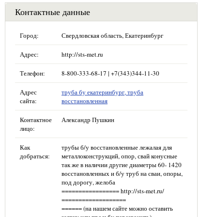
Контактные данные
Город:
Свердловская область, Екатеринбург
Адрес:
http://sts-met.ru
Телефон:
8-800-333-68-17 | +7(343)344-11-30
Адрес
труба бу екатеринбург, труба
сайта:
восстановленная
Контактное
Александр Пушкин
лицо:
Как
трубы б/у восстановленные лежалая для
добраться:
металлоконструкций, опор, свай конусные
так же в наличии другие диаметры 60- 1420
восстановленных и б/у труб на сваи, опоры,
под дорогу, желоба
================= http://sts-met.ru/
===================
====== (на нашем сайте можно оставить