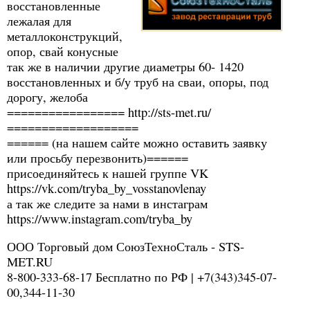
восстановленные
лежалая для
металлоконструкций,
опор, свай конусные
так же в наличии другие диаметры 60- 1420
восстановленных и б/у труб на сваи, опоры, под
дорогу, желоба
================= http://sts-met.ru/
===================
====== (на нашем сайте можно оставить заявку
или просьбу перезвонить)======
присоединяйтесь к нашей группе VK
https://vk.com/tryba_by_vosstanovlenay
а так же следите за нами в инстаграм
https://www.instagram.com/tryba_by
ООО Торговый дом СоюзТехноСталь - STS-
MET.RU
8-800-333-68-17 Бесплатно по РФ | +7(343)345-07-
00,344-11-30