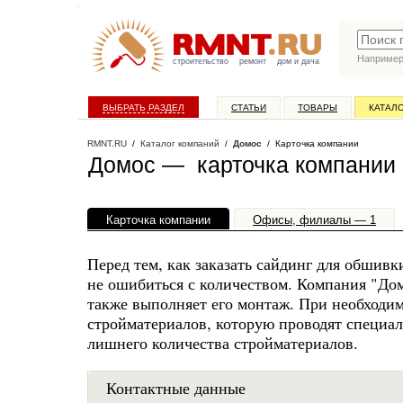
Наприме
строительство
ремонт
дом и дача
ВЫБРАТЬ РАЗДЕЛ
СТАТЬИ
ТОВАРЫ
КАТАЛ
RMNT.RU
/
Каталог компаний
/
Домос
/ Карточка компании
Домос — карточка компании
Карточка компании
Офисы, филиалы — 1
Перед тем, как заказать сайдинг для обшивк
не ошибиться с количеством. Компания "Дом
также выполняет его монтаж. При необходим
стройматериалов, которую проводят специа
лишнего количества стройматериалов.
Контактные данные