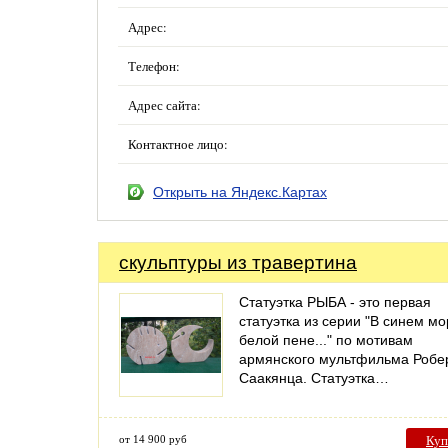
Адрес:
Телефон:
Адрес сайта:
Контактное лицо:
Открыть на Яндекс.Картах
скульптуры из травертина
Статуэтка РЫБА - это первая
статуэтка из серии "В синем мо
белой пене..." по мотивам
армянского мультфильма Робе
Саакянца. Статуэтка…
от 14 900 руб
Куп