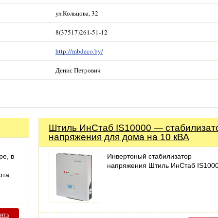
ул.Кольцова, 32
8(37517)261-51-12
http://mbdeco.by/
Денис Петрович
Штиль ИнСтаб IS10000 — стабилизат
напряжения для дома на 10 кВА
ре, в
Инвертоный стабилизатор
напряжения Штиль ИнСтаб IS100
рта
ить