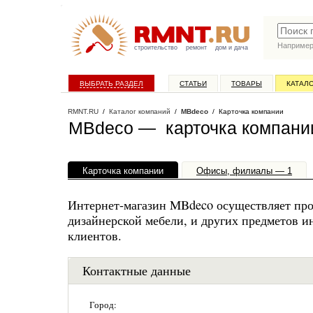
Наприме
строительство
ремонт
дом и дача
ВЫБРАТЬ РАЗДЕЛ
СТАТЬИ
ТОВАРЫ
КАТАЛ
RMNT.RU
/
Каталог компаний
/
MBdeco
/ Карточка компании
MBdeco — карточка компани
Карточка компании
Офисы, филиалы — 1
Интернет-магазин MBdeco осуществляет про
дизайнерской мебели, и других предметов ин
клиентов.
Контактные данные
Город: