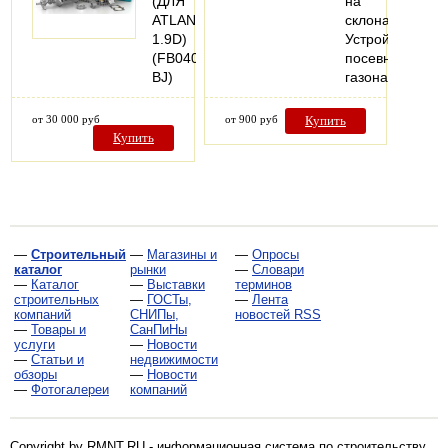
(ДЛЯ
на
ATLANT
склонах
1.9D)
Устройство
(FB040-
посевного
BJ)
газона
от 30 000 руб
от 900 руб
Купить
Купить
—
Строительный
—
Магазины и
—
Опросы
каталог
рынки
—
Словари
—
Каталог
—
Выставки
терминов
строительных
—
ГОСТы,
—
Лента
компаний
СНИПы,
новостей RSS
—
Товары и
СанПиНы
услуги
—
Новости
—
Статьи и
недвижимости
обзоры
—
Новости
—
Фотогалереи
компаний
Copyright by RMNT.RU - информационная система по
строительству,