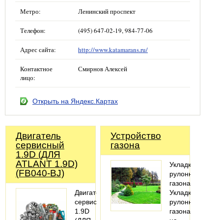
Метро:
Ленинский проспект
Телефон:
(495) 647-02-19, 984-77-06
Адрес сайта:
http://www.katamarans.ru/
Контактное
Смирнов Алексей
лицо:
Открыть на Яндекс.Картах
Двигатель
Устройство
сервисный
газона
1.9D (ДЛЯ
ATLANT 1.9D)
Укладка
(FB040-BJ)
рулонного
газона
Двигатель
Укладка
сервисный
рулонного
1.9D
газона