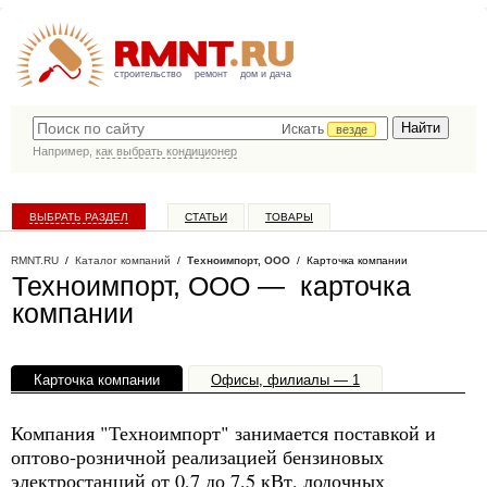
строительство
ремонт
дом и дача
Искать
везде
Например,
как выбрать кондиционер
ВЫБРАТЬ РАЗДЕЛ
СТАТЬИ
ТОВАРЫ
КАТАЛОГ КОМПАНИЙ
RMNT.RU
/
Каталог компаний
/
Техноимпорт, ООО
/ Карточка компании
Техноимпорт, ООО — карточка
компании
Карточка компании
Офисы, филиалы — 1
Компания "Техноимпорт" занимается поставкой и
оптово-розничной реализацией бензиновых
электростанций от 0,7 до 7,5 кВт, лодочных