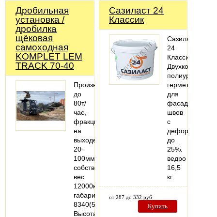
Дробильная
Сазиласт 24
установка /
Классик
дробилка
щёковая
Сазиласт
самоходная
24
KOMPLET LEM
Классик-
TRACK 70-40
Двухкомпонент
полиуретановы
Производительность
герметик
до
для
80т/
фасадных
час,
швов
фракция
с
на
деформацией
выходе
до
20-
25%.
100мм,
ведро
собственный
16,5
вес
кг.
12000кг,
габариты
от 287 до 332 руб
8340(5600)х2250х2700мм.
Купить
Высота