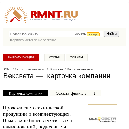
строительство
ремонт
дом и дача
Искать
везде
Например,
остекление балконов
ВЫБРАТЬ РАЗДЕЛ
СТАТЬИ
ТОВАРЫ
КАТАЛОГ КОМПАНИЙ
RMNT.RU
/
Каталог компаний
/
Вексвета
/ Карточка компании
Вексвета — карточка компании
Карточка компании
Офисы, филиалы — 1
Продажа светотехнической
продукции и комплектующих.
В магазине более десяти тысяч
наименований, подвесные и