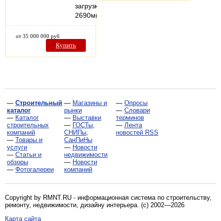
загрузки
2690мм.
от 35 000 000 руб
Купить
—
Строительный
—
Магазины и
—
Опросы
каталог
рынки
—
Словари
—
Каталог
—
Выставки
терминов
строительных
—
ГОСТы,
—
Лента
компаний
СНИПы,
новостей RSS
—
Товары и
СанПиНы
услуги
—
Новости
—
Статьи и
недвижимости
обзоры
—
Новости
—
Фотогалереи
компаний
Copyright by RMNT.RU - информационная система по
строительству,
ремонту, недвижимости, дизайну интерьера
. (c) 2002—2026
Карта сайта