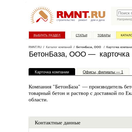
Наприме
строительство
ремонт
дом и дача
ВЫБРАТЬ РАЗДЕЛ
СТАТЬИ
ТОВАРЫ
КАТАЛ
RMNT.RU
/
Каталог компаний
/
БетонБаза, ООО
/ Карточка компан
БетонБаза, ООО — карточка
Карточка компании
Офисы, филиалы — 1
Компания "БетонБаза" — производитель бет
товарный бетон и раствор с доставкой по Е
области.
Контактные данные