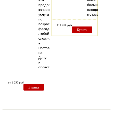
Мы
помещений
предлагаем
большой
качественные
площади,
услуги
металлически
по
покраске
114 400 руб
фасадов
Купить
любой
сложности
в
Ростове-
на-
Дону
и
области.
…
от 1 250 руб
Купить