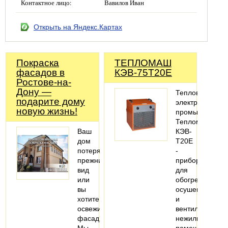
Контактное лицо:
Вавилов Иван
Открыть на Яндекс.Картах
Покраска
ТЕПЛОМАШ
фасадов в
КЭВ-75Т20Е
Ростове-на-
Дону —
Тепловентилят
подарите дому
электрический
новую жизнь!
промышленны
Тепломаш
Ваш
КЭВ-
дом
Т20E
потерял
-
прежний
прибор
вид
для
или
обогрева,
вы
осушения
хотите
и
освежить
вентиляции
фасад?
нежилых