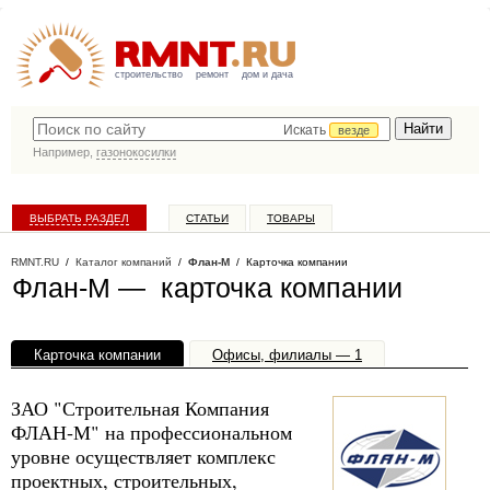
строительство
ремонт
дом и дача
Искать
везде
Например,
газонокосилки
ВЫБРАТЬ РАЗДЕЛ
СТАТЬИ
ТОВАРЫ
КАТАЛОГ КОМПАНИЙ
RMNT.RU
/
Каталог компаний
/
Флан-М
/ Карточка компании
Флан-М — карточка компании
Карточка компании
Офисы, филиалы — 1
ЗАО "Строительная Компания
ФЛАН-М" на профессиональном
уровне осуществляет комплекс
проектных, строительных,