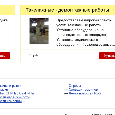
Такелажные - демонтажные работы
Ручка
Предоставляем широкий спектр
услуг: Такелажные работы;
Установка оборудования на
производственных площадях;
Установка медицинского
оборудования; Грузоподъемные
ить
от 18 руб
Купить
азины и рынки
—
Опросы
тавки
—
Словари терминов
Ты, СНИПы, СанПиНы
—
Лента новостей RSS
ости недвижимости
ости компаний