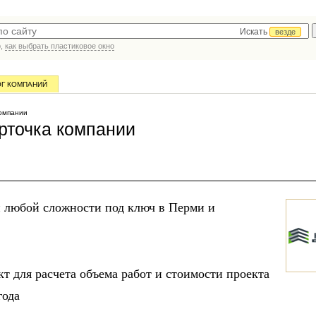
Искать
везде
р,
как выбрать пластиковое окно
ОГ КОМПАНИЙ
омпании
рточка компании
 любой сложности под ключ в Перми и
т для расчета объема работ и стоимости проекта
года