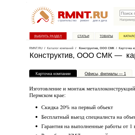
Наприме
строительство
ремонт
дом и дача
ВЫБРАТЬ РАЗДЕЛ
СТАТЬИ
ТОВАРЫ
КАТАЛ
RMNT.RU
/
Каталог компаний
/
Конструктив, ООО СМК
/ Карточка к
Конструктив, ООО СМК — ка
Карточка компании
Офисы, филиалы — 1
Изготовление и монтаж металлоконструкций
Пермском крае:
Скидка 20% на первый объект
Бесплатный выезд специалиста на объек
Гарантия на выполненные работы от 1 