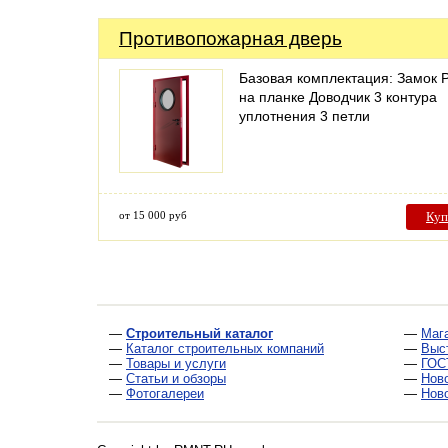
Противопожарная дверь
Базовая комплектация: Замок 
на планке Доводчик 3 контура
уплотнения 3 петли
от 15 000 руб
Куп
—
Строительный каталог
—
Маг
—
Каталог строительных компаний
—
Выс
—
Товары и услуги
—
ГОС
—
Статьи и обзоры
—
Нов
—
Фотогалереи
—
Нов