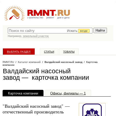
строительство
ремонт
дом и дача
Искать
везде
Например,
земельный участок
ВЫБРАТЬ РАЗДЕЛ
СТАТЬИ
ТОВАРЫ
КАТАЛОГ КОМПАНИЙ
RMNT.RU
/
Каталог компаний
/
Валдайский насосный завод
/ Карточка
компании
Валдайский насосный
завод — карточка компании
Карточка компании
Офисы, филиалы — 1
"Валдайский насосный завод" —
отечественный производитель