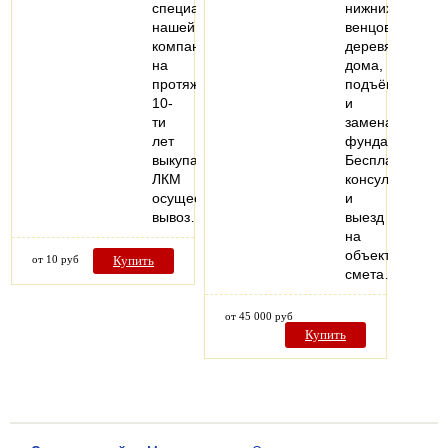
специалисты
нижних
нашей
венцов
компании
деревянного
на
дома,
протяжении
подъём
10-
и
ти
замена
лет
фундамента.
выкупают
Бесплатная
ЛКМ
консультация
осуществляя
и
вывоз…
выезд
на
объект,
от 10 руб
Купить
смета…
от 45 000 руб
Купить