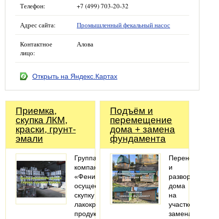
Телефон:
+7 (499) 703-20-32
Адрес сайта:
Промышленный фекальный насос
Контактное
Алова
лицо:
Открыть на Яндекс.Картах
Приемка,
Подъём и
скупка ЛКМ,
перемещение
краски, грунт-
дома + замена
эмали
фундамента
Группа
Перенос
компаний
и
«Феникс»
разворот
осуществляет
дома
скупку
на
лакокрасочной
участке,
продукции,
замена