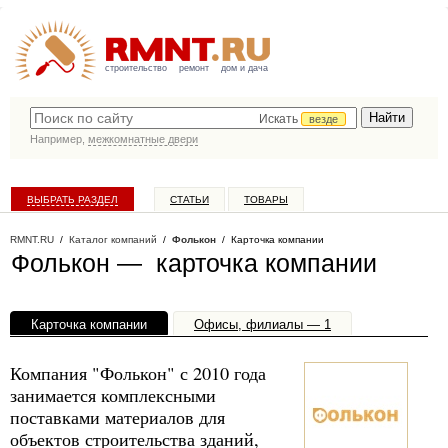
строительство
ремонт
дом и дача
Искать
везде
Например,
межкомнатные двери
ВЫБРАТЬ РАЗДЕЛ
СТАТЬИ
ТОВАРЫ
КАТАЛОГ КОМПАНИЙ
RMNT.RU
/
Каталог компаний
/
Фолькон
/ Карточка компании
Фолькон — карточка компании
Карточка компании
Офисы, филиалы — 1
Компания "Фолькон" с 2010 года
занимается комплексными
поставками материалов для
объектов строительства зданий,