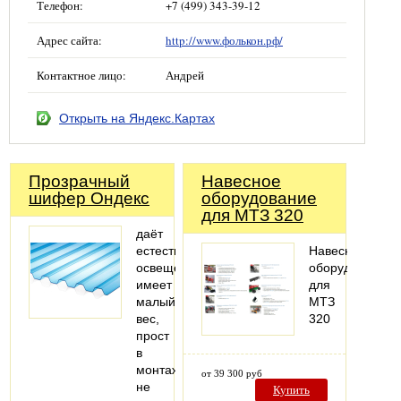
Телефон:
+7 (499) 343-39-12
Адрес сайта:
http://www.фолькон.рф/
Контактное лицо:
Андрей
Открыть на Яндекс.Картах
Прозрачный
Навесное
шифер Ондекс
оборудование
для МТЗ 320
даёт
естественное
Навесное
освещение
оборудование
имеет
для
малый
МТЗ
вес,
320
прост
в
монтаже
от 39 300 руб
не
Купить