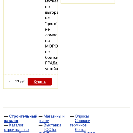
мутнеет,
не
выгорает,
не
"цветёт"
не
ломается
на
МОРОЗе,
не
боится
ГРАДа!
устойчив…
от 999 руб
Купить
—
Строительный
—
Магазины и
—
Опросы
каталог
рынки
—
Словари
—
Каталог
—
Выставки
терминов
строительных
—
ГОСТы,
—
Лента