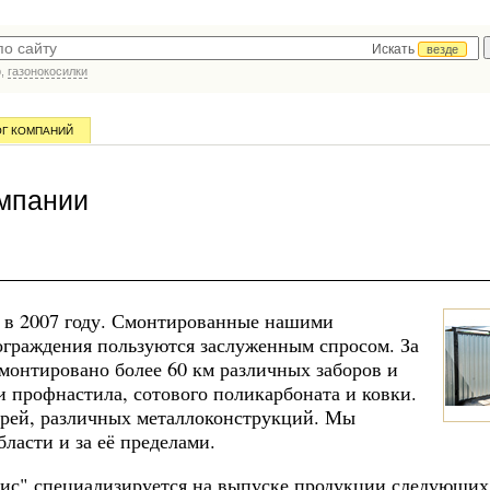
Искать
везде
р,
газонокосилки
ОГ КОМПАНИЙ
омпании
о в 2007 году. Смонтированные нашими
ограждения пользуются заслуженным спросом. За
монтировано более 60 км различных заборов и
и профнастила, сотового поликарбоната и ковки.
ерей, различных металлоконструкций. Мы
ласти и за её пределами.
ис" специализируется на выпуске продукции следующих