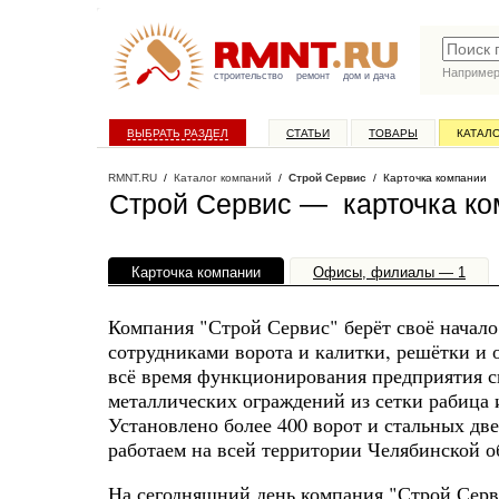
Наприме
строительство
ремонт
дом и дача
ВЫБРАТЬ РАЗДЕЛ
СТАТЬИ
ТОВАРЫ
КАТАЛ
RMNT.RU
/
Каталог компаний
/
Строй Сервис
/ Карточка компании
Строй Сервис — карточка к
Карточка компании
Офисы, филиалы — 1
Компания "Строй Сервис" берёт своё начал
сотрудниками ворота и калитки, решётки и 
всё время функционирования предприятия с
металлических ограждений из сетки рабица 
Установлено более 400 ворот и стальных дв
работаем на всей территории Челябинской об
На сегодняшний день компания "Строй Серв