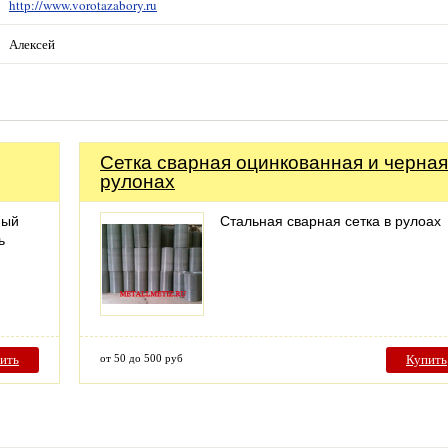
http://www.vorotazabory.ru
Алексей
Сетка сварная оцинкованная и черная
рулонах
ный
Стальная сварная сетка в рулоах
ь
ить
от 50 до 500 руб
Купить