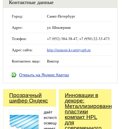
Контактные данные
Город:
Санкт-Петербург
Адрес:
ул. Шпалерная
Телефон:
+7 (952) 384-38-47, +7 (950) 22-33-473
Адрес сайта:
http://remont-kvartiryspb.ru
Контактное лицо:
Виктор
Открыть на Яндекс.Картах
Прозрачный
Инновации в
шифер Ондекс
декоре:
Металлизированные
пластики
даёт
компакт HPL
естественное
для
освещение
современного
имеет