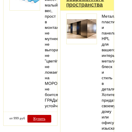
пространства
малый
вес,
прост
Металлизиров
в
пластики
монтаже
и
не
панели
мутнеет,
HPL
не
для
выгорает,
вашего
не
интерьера:
"цветёт"
металлический
не
блеск
ломается
и
на
стиль
МОРОЗе,
в
не
деталях.
боится
Хотите
ГРАДа!
придать
устойчив…
своему
дому
или
от 999 руб
Купить
офису
изысканный