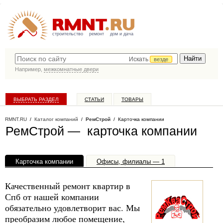
строительство
ремонт
дом и дача
Искать
везде
Например,
межкомнатные двери
ВЫБРАТЬ РАЗДЕЛ
СТАТЬИ
ТОВАРЫ
КАТАЛОГ КОМПАНИЙ
RMNT.RU
/
Каталог компаний
/
РемСтрой
/ Карточка компании
РемСтрой — карточка компании
Карточка компании
Офисы, филиалы — 1
Качественный ремонт квартир в
Спб от нашей компании
обязательно удовлетворит вас. Мы
преобразим любое помещение,