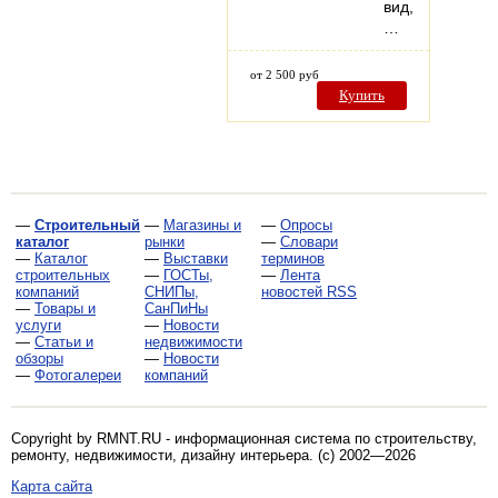
вид,
…
от 2 500 руб
Купить
—
Строительный
—
Магазины и
—
Опросы
каталог
рынки
—
Словари
—
Каталог
—
Выставки
терминов
строительных
—
ГОСТы,
—
Лента
компаний
СНИПы,
новостей RSS
—
Товары и
СанПиНы
услуги
—
Новости
—
Статьи и
недвижимости
обзоры
—
Новости
—
Фотогалереи
компаний
Copyright by RMNT.RU - информационная система по
строительству,
ремонту, недвижимости, дизайну интерьера
. (c) 2002—2026
Карта сайта