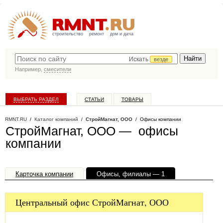
строительство
ремонт
дом и дача
Искать
везде
Например,
смесители
ВЫБРАТЬ РАЗДЕЛ
СТАТЬИ
ТОВАРЫ
КАТАЛОГ КОМПАНИЙ
RMNT.RU
/
Каталог компаний
/
СтройМагнат, ООО
/ Офисы компании
СтройМагнат, ООО — офисы
компании
Карточка компании
Офисы, филиалы — 1
Центральный офис СтройМагнат, ООО