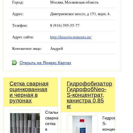
Город:
Москва, Московская область
Адрес:
Дмитриевское шоссе, д 151, корп. 4.
Телефон:
8 (916) 395-55-77
Адрес сайта:
http://krasota-remonta.ru/
Контактное лицо:
Андрей
Открыть на Яндекс.Картах
Сетка сварная
Гидрофобизатор
оцинкованная
ГидрофобNeo-
и черная в
S-концентрат,
рулонах
канистра 0,85
кг
Стальная
сварная
ГидрофобNeo-
сетка
S-
в
концентрат