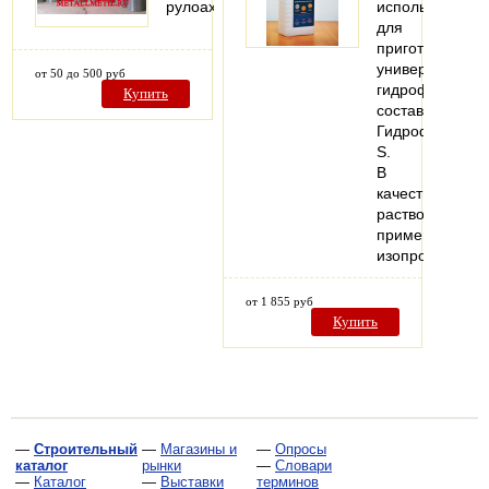
рулоах
используется
для
приготовления
универсальног
от 50 до 500 руб
гидрофобизир
Купить
состава
ГидрофобNeo-
S.
В
качестве
растворителя
применяется
изопропиловы
от 1 855 руб
Купить
—
Строительный
—
Магазины и
—
Опросы
каталог
рынки
—
Словари
—
Каталог
—
Выставки
терминов