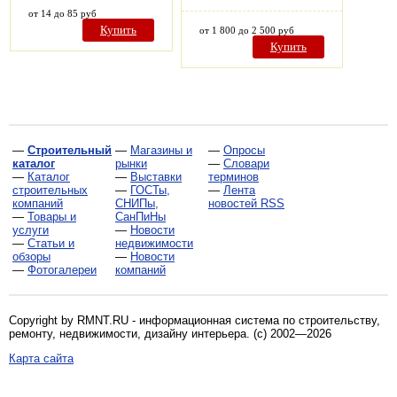
от 14 до 85 руб
Купить
от 1 800 до 2 500 руб
Купить
—
Строительный
—
Магазины и
—
Опросы
каталог
рынки
—
Словари
—
Каталог
—
Выставки
терминов
строительных
—
ГОСТы,
—
Лента
компаний
СНИПы,
новостей RSS
—
Товары и
СанПиНы
услуги
—
Новости
—
Статьи и
недвижимости
обзоры
—
Новости
—
Фотогалереи
компаний
Copyright by RMNT.RU - информационная система по
строительству,
ремонту, недвижимости, дизайну интерьера
. (c) 2002—2026
Карта сайта