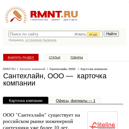
строительство
ремонт
дом и дача
Искать
везде
Например,
остекление балконов
ВЫБРАТЬ РАЗДЕЛ
СТАТЬИ
ТОВАРЫ
КАТАЛОГ КОМПАНИЙ
RMNT.RU
/
Каталог компаний
/
Сантехлайн, ООО
/ Карточка компании
Сантехлайн, ООО — карточка
компании
Карточка компании
Офисы, филиалы — 1
ООО "Сантехлайн" существует на
российском рынке инженерной
сантехники уже более 10 лет.