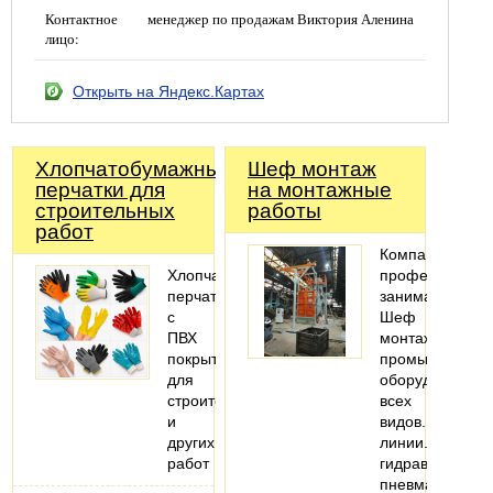
Контактное
менеджер по продажам Виктория Аленина
лицо:
Открыть на Яндекс.Картах
Хлопчатобумажные
Шеф монтаж
перчатки для
на монтажные
строительных
работы
работ
Компания
Хлопчатобумажные
профессионал
перчатки
занимается
с
Шеф
ПВХ
монтажом
покрытием
промышленног
для
оборудования,
строительных
всех
и
видов.Металл
других
линии.Монтаж
работ
гидравлических
пневматическо