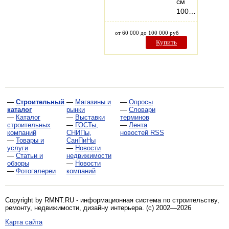
см
100…
от 60 000 до 100 000 руб
Купить
—
Строительный
—
Магазины и
—
Опросы
каталог
рынки
—
Словари
—
Каталог
—
Выставки
терминов
строительных
—
ГОСТы,
—
Лента
компаний
СНИПы,
новостей RSS
—
Товары и
СанПиНы
услуги
—
Новости
—
Статьи и
недвижимости
обзоры
—
Новости
—
Фотогалереи
компаний
Copyright by RMNT.RU - информационная система по
строительству,
ремонту, недвижимости, дизайну интерьера
. (c) 2002—2026
Карта сайта