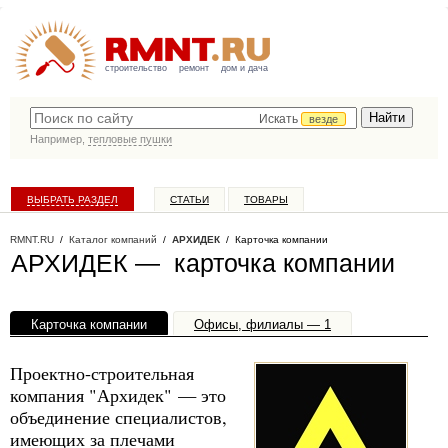
строительство
ремонт
дом и дача
Искать
везде
Например,
тепловые пушки
ВЫБРАТЬ РАЗДЕЛ
СТАТЬИ
ТОВАРЫ
КАТАЛОГ КОМПАНИЙ
RMNT.RU
/
Каталог компаний
/
АРХИДЕК
/ Карточка компании
АРХИДЕК — карточка компании
Карточка компании
Офисы, филиалы — 1
Проектно-строительная
компания "Архидек" — это
объединение специалистов,
имеющих за плечами