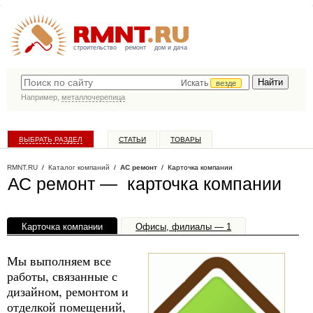
строительство
ремонт
дом и дача
Искать
везде
Например,
металлочерепица
ВЫБРАТЬ РАЗДЕЛ
СТАТЬИ
ТОВАРЫ
КАТАЛОГ КОМПАНИЙ
RMNT.RU
/
Каталог компаний
/
АС ремонт
/ Карточка компании
АС ремонт — карточка компании
Карточка компании
Офисы, филиалы — 1
Мы выполняем все
работы, связанные с
дизайном, ремонтом и
отделкой помещений,