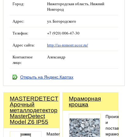
Город:
Нижегородская область, Нижний
Новгород
Адрес:
ул. Богородского
Телефон:
+7 (920) 006-47-30
Адрес сайта:
http://as-remont.ucoz.ru/
Контактное
Александр
лицо:
Открыть на Яндекс.Картах
MASTERDETECT
Мраморная
Арочный
крошка
металлодетектор
MasterDetect
Производство
Model Z6 IP55
и
поставки
MasterDetect
мраморного