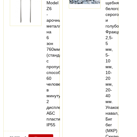
Model
щебня
Z6
белого,
-
серого
арочный
и
металлодетектор
голубого.
на
Фракции
6
2,5-
зон
5
760мм
мм,
(стандарт)
5-
с
10
пропускной
мм,
способностью
10-
60
20
человек
мм,
в
20-
минуту
40
2
мм.
дисплея
Упаковка:
AБC
навал,
пластик,
Биг
IP55
бег
(МКР)
Скидки…