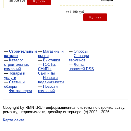
86 000 руб
Купить
от 1 100 руб
Купить
—
Строительный
—
Магазины и
—
Опросы
каталог
рынки
—
Словари
—
Каталог
—
Выставки
терминов
строительных
—
ГОСТы,
—
Лента
компаний
СНИПы,
новостей RSS
—
Товары и
СанПиНы
услуги
—
Новости
—
Статьи и
недвижимости
обзоры
—
Новости
—
Фотогалереи
компаний
Copyright by RMNT.RU - информационная система по
строительству,
ремонту, недвижимости, дизайну интерьера
. (c) 2002—2026
Карта сайта