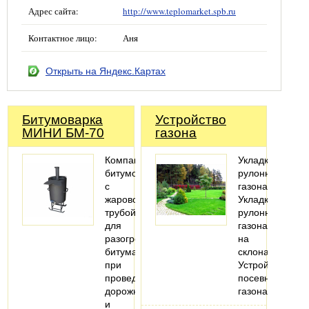
Адрес сайта:
http://www.teplomarket.spb.ru
Контактное лицо:
Аня
Открыть на Яндекс.Картах
Битумоварка
Устройство
МИНИ БМ-70
газона
Компактная
Укладка
битумоварка
рулонного
с
газона
жаровой
Укладка
трубой
рулонного
для
газона
разогрева
на
битума
склонах
при
Устройство
проведении
посевного
дорожных
газона
и