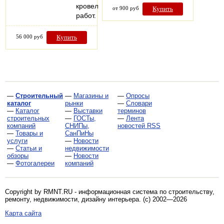
кровельных
от 900 руб
Купить
работ.
56 000 руб
Купить
—
Строительный
—
Магазины и
—
Опросы
каталог
рынки
—
Словари
—
Каталог
—
Выставки
терминов
строительных
—
ГОСТы,
—
Лента
компаний
СНИПы,
новостей RSS
—
Товары и
СанПиНы
услуги
—
Новости
—
Статьи и
недвижимости
обзоры
—
Новости
—
Фотогалереи
компаний
Copyright by RMNT.RU - информационная система по
строительству,
ремонту, недвижимости, дизайну интерьера
. (c) 2002—2026
Карта сайта