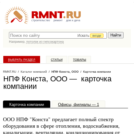
строительство
ремонт
дом и дача
Искать
везде
Например,
потолок из гипсокартона
ВЫБРАТЬ РАЗДЕЛ
СТАТЬИ
ТОВАРЫ
КАТАЛОГ КОМПАНИЙ
RMNT.RU
/
Каталог компаний
/
НПФ Конста, ООО
/ Карточка компании
НПФ Конста, ООО — карточка
компании
Карточка компании
Офисы, филиалы — 1
ООО НПФ "Конста" предлагает полный спектр
оборудования в сфере отопления, водоснабжения,
канализации, вентиляции, кондиционирования от