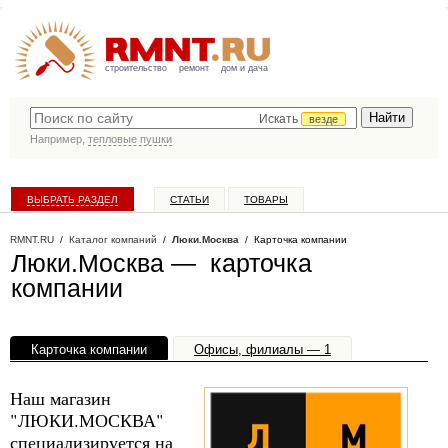
строительство
ремонт
дом и дача
Искать
везде
Например,
тепловые пушки
ВЫБРАТЬ РАЗДЕЛ
СТАТЬИ
ТОВАРЫ
КАТАЛОГ КОМПАНИЙ
RMNT.RU
/
Каталог компаний
/
Люки.Москва
/ Карточка компании
Люки.Москва — карточка
компании
Карточка компании
Офисы, филиалы — 1
Наш магазин
"ЛЮКИ.МОСКВА"
специализируется на