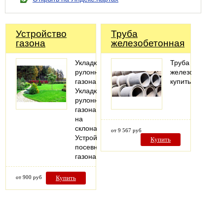
Устройство
Труба
газона
железобетонная
Укладка
Труба
рулонного
железобетонна
газона
купить
Укладка
рулонного
газона
на
склонах
от 9 567 руб
Устройство
Купить
посевного
газона
от 900 руб
Купить