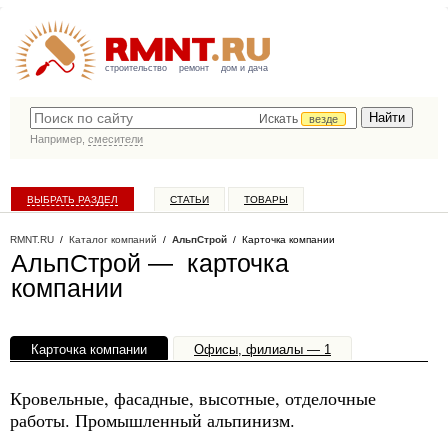
строительство
ремонт
дом и дача
Искать
везде
Например,
смесители
ВЫБРАТЬ РАЗДЕЛ
СТАТЬИ
ТОВАРЫ
КАТАЛОГ КОМПАНИЙ
RMNT.RU
/
Каталог компаний
/
АльпСтрой
/ Карточка компании
АльпСтрой — карточка
компании
Карточка компании
Офисы, филиалы — 1
Кровельные, фасадные, высотные, отделочные
работы. Промышленный альпинизм.