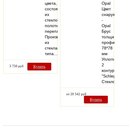
цвета,
Opal
состоящую
Цвет
из
снаружи
стеклонитей,
-
полотняного
Opal
переплетения.
Брус
Производится
толщиной
из
профиля
стекла
78*78
типа…
мм
Уплотнитель
2
3 750 руб
Купить
контура
"Schlegel"
Стеклопакет…
от 20 542 руб
Купить