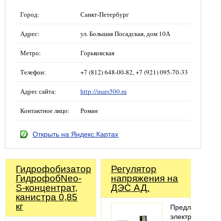
Город:
Санкт-Петербург
Адрес:
ул. Большая Посадская, дом 10А
Метро:
Горьковская
Телефон:
+7 (812) 648-00-82, +7 (921) 095-70-33
Адрес сайта:
http://mars500.ru
Контактное лицо:
Роман
Открыть на Яндекс.Картах
Гидрофобизатор
Регулятор
ГидрофобNeo-
напряжения на
S-концентрат,
ДЭС АД.
канистра 0,85
кг
Предлагаем
электронные