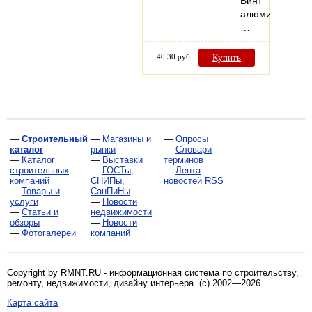
Винт
алюминиевый,
…
40.30 руб
Купить
—
Строительный
—
Магазины и
—
Опросы
каталог
рынки
—
Словари
—
Каталог
—
Выставки
терминов
строительных
—
ГОСТы,
—
Лента
компаний
СНИПы,
новостей RSS
—
Товары и
СанПиНы
услуги
—
Новости
—
Статьи и
недвижимости
обзоры
—
Новости
—
Фотогалереи
компаний
Copyright by RMNT.RU - информационная система по
строительству,
ремонту, недвижимости, дизайну интерьера
. (c) 2002—2026
Карта сайта