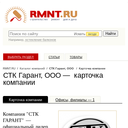
строительство
ремонт
дом и дача
Искать
везде
Например,
остекление балконов
ВЫБРАТЬ РАЗДЕЛ
СТАТЬИ
ТОВАРЫ
КАТАЛОГ КОМПАНИЙ
RMNT.RU
/
Каталог компаний
/
СТК Гарант, ООО
/ Карточка компании
СТК Гарант, ООО — карточка
компании
Карточка компании
Офисы, филиалы — 1
Компания "СТК
ГАРАНТ" —
официальный дилер