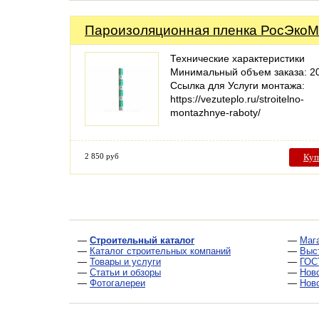
Пароизоляционная пленка РосЭкоМ
Технические характеристики
Минимальный объем заказа: 2
Ссылка для Услуги монтажа:
https://vezuteplo.ru/stroitelno-
montazhnye-raboty/
2 850 руб
Куп
—
Строительный каталог
—
Маг
—
Каталог строительных компаний
—
Выс
—
Товары и услуги
—
ГОС
—
Статьи и обзоры
—
Нов
—
Фотогалереи
—
Нов