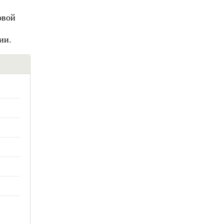
овой
ии.