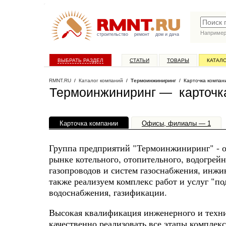
Наприме
строительство
ремонт
дом и дача
ВЫБРАТЬ РАЗДЕЛ
СТАТЬИ
ТОВАРЫ
КАТАЛ
RMNT.RU
/
Каталог компаний
/
Термоинжиниринг
/ Карточка компан
Термоинжиниринг — карточк
Карточка компании
Офисы, филиалы — 1
Группа предприятий "Термоинжиниринг" - о
рынке котельного, отопительного, водогрей
газопроводов и систем газоснабжения, инж
также реализуем комплекс работ и услуг "по
водоснабжения, газификации.
Высокая квалификация инженерного и технич
качественно реализовать все этапы комплек