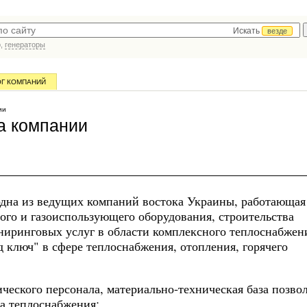
Искать
везде
р,
генераторы
ОГ КОМПАНИЙ
ии
а компании
дна из ведущих компаний востока Украины, работающая
ного и газоиспользующего оборудования, строительства
иниринговых услуг в области комплексного теплоснабже
д ключ" в сфере теплоснабжения, отопления, горячего
еского персонала, материально-техническая база позво
са теплоснабжения: