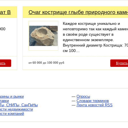
ат B
Очаг кострище глыбе природного кам
Каждое кострище уникально и
000
неповторимо так как каждый каме
в своём роде существует в
единственном экземпляре.
Внутренний диаметр Кострища: 7
см 100…
ить
от 60 000 до 100 000 руб
Купить
азины и рынки
—
Опросы
тавки
—
Словари терминов
Ты, СНИПы, СанПиНы
—
Лента новостей RSS
ости недвижимости
ости компаний