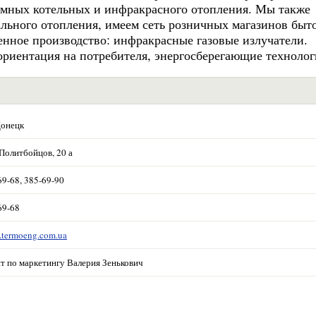
номных котельных и инфракрасного отопления. Мы также
льного отопления, имеем сеть розничных магазинов быт
енное производство: инфракрасные газовые излучатели.
ориентация на потребителя, энергосберегающие технолог
Донецк
 Политбойцов, 20 а
69-68, 385-69-90
69-68
.termoeng.com.ua
нт по маркетингу Валерия Зенькович