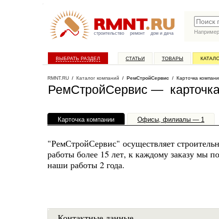
Наприме
строительство
ремонт
дом и дача
ВЫБРАТЬ РАЗДЕЛ
СТАТЬИ
ТОВАРЫ
КАТАЛ
RMNT.RU
/
Каталог компаний
/
РемСтройСервис
/ Карточка компан
РемСтройСервис — карточка
Карточка компании
Офисы, филиалы — 1
"РемСтройСервис" осуществляет строительн
работы более 15 лет, к каждому заказу мы п
наши работы 2 года.
Контактные данные