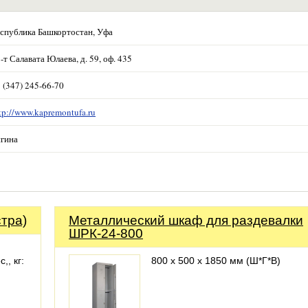
спублика Башкортостан, Уфа
-т Салавата Юлаева, д. 59, оф. 435
 (347) 245-66-70
tp://www.kapremontufa.ru
гина
тра)
Металлический шкаф для раздевалки
ШРК-24-800
,, кг:
800 х 500 х 1850 мм (Ш*Г*В)