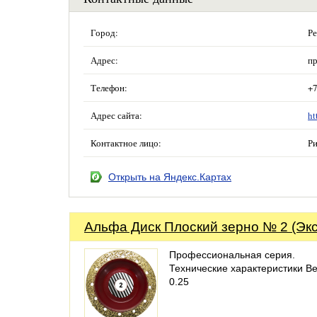
Город:
Ре
Адрес:
пр
Телефон:
+7
Адрес сайта:
ht
Контактное лицо:
Ри
Открыть на Яндекс.Картах
Альфа Диск Плоский зерно № 2 (Экс
Профессиональная серия.
Технические характеристики Вес
0.25